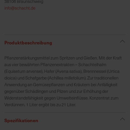
38106 Braunschweig
h
info@schacht.de
e
b
u
n
g
Produktbeschreibung
v
o
Pflanzenstärkungsmittel zum Spritzen und Gießen. Mit der Kraft
n
aus vier bewährten Pflanzenextrakten – Schachtelhalm
V
(Equisetum arvense), Hafer (Avena sativa), Brennnessel (Urtica
e
dioica) und Schafgarbe (Achillea millefolium). Zur traditionellen
r
Anwendung an Gemüsepflanzen und Kräutern bei Anfälligkeit
s
gegenüber Schädlingen und Pilzen und zur Erhöhung der
a
Widerstandsfähigkeit gegen Umwelteinflüsse. Konzentrat zum
n
Verdünnen. 1 Liter ergibt bis zu 21 Liter.
d
k
o
Spezifikationen
s