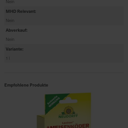
Nein
a
MHD Relevant
r
t
Nein
s
Abverkauf
e
Nein
i
t
Variante
e
1 l
S
c
h
Empfohlene Produkte
n
e
l
l
e
u
n