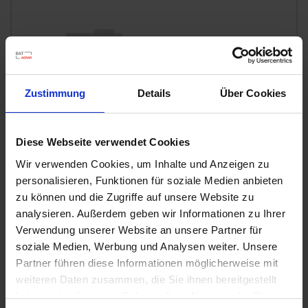
u
n
g
Zustimmung
Details
Über Cookies
Diese Webseite verwendet Cookies
Wir verwenden Cookies, um Inhalte und Anzeigen zu
personalisieren, Funktionen für soziale Medien anbieten
zu können und die Zugriffe auf unsere Website zu
analysieren. Außerdem geben wir Informationen zu Ihrer
Substral Herbst-Rasendünger
Verwendung unserer Website an unsere Partner für
Artikel-Nr.: 7000790-06-cfg
soziale Medien, Werbung und Analysen weiter. Unsere
Partner führen diese Informationen möglicherweise mit
weiteren Daten zusammen, die Sie ihnen bereitgestellt
Ähnliche Produkte
haben oder die sie im Rahmen Ihrer Nutzung der Dienste