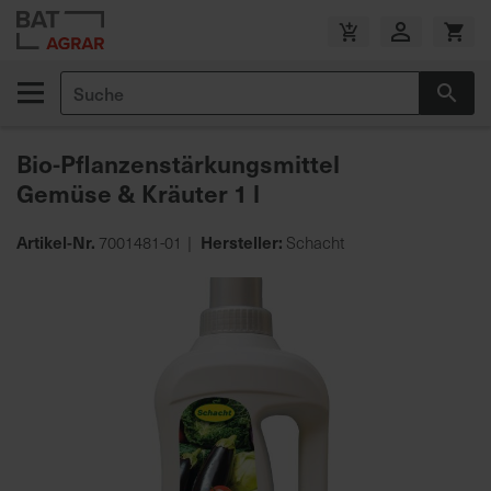
Zum
Inhalt
V
springen
e
Suche
r
Suc
s
a
Bio-Pflanzenstärkungsmittel
n
Gemüse & Kräuter 1 l
d
k
o
Artikel-Nr.
Hersteller:
7001481-01
Schacht
s
Zum
t
Ende
e
der
n
Bildgalerie
f
springen
r
e
i
a
b