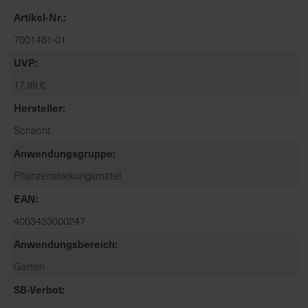
t
Artikel-Nr.
e
n
7001481-01
f
UVP
i
17,99 €
n
d
Hersteller
e
Schacht
n
S
Anwendungsgruppe
i
Pflanzenstärkungsmittel
e
a
EAN
u
4003433000247
f
Anwendungsbereich
d
e
Garten
r
SB-Verbot
S
t