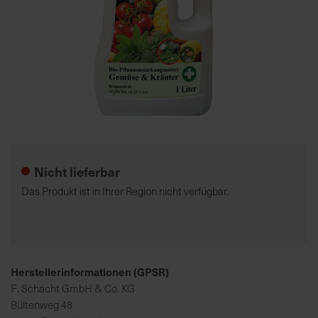
7
5
0
€
A
l
Zum
l
Anfang
e
der
Nicht lieferbar
I
Bildgalerie
n
springen
Das Produkt ist in Ihrer Region nicht verfügbar.
f
o
s
z
u
Herstellerinformationen (GPSR)
r
F. Schacht GmbH & Co. KG
E
Bültenweg 48
r