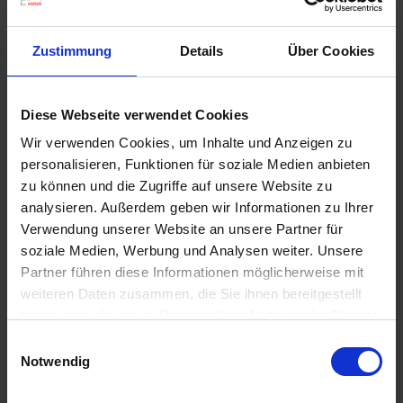
u
n
g
Zustimmung
Details
Über Cookies
Diese Webseite verwendet Cookies
Permanent WespenTURBOSpray
Wir verwenden Cookies, um Inhalte und Anzeigen zu
Artikel-Nr.: 7000616-02-cfg
personalisieren, Funktionen für soziale Medien anbieten
zu können und die Zugriffe auf unsere Website zu
analysieren. Außerdem geben wir Informationen zu Ihrer
Ähnliche Produkte
Verwendung unserer Website an unsere Partner für
soziale Medien, Werbung und Analysen weiter. Unsere
Partner führen diese Informationen möglicherweise mit
weiteren Daten zusammen, die Sie ihnen bereitgestellt
haben oder die sie im Rahmen Ihrer Nutzung der Dienste
gesammelt haben.
Einwilligungsauswahl
Notwendig