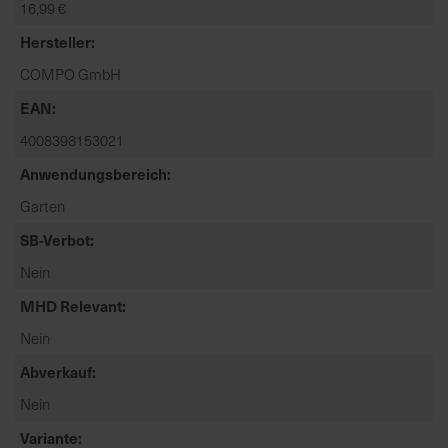
16,99 €
t
e
Hersteller
n
COMPO GmbH
f
i
EAN
n
4008398153021
d
e
Anwendungsbereich
n
Garten
S
SB-Verbot
i
e
Nein
a
MHD Relevant
u
f
Nein
d
Abverkauf
e
r
Nein
S
Variante
t