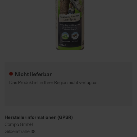
7
5
0
€
A
l
Zum
l
Anfang
e
der
Nicht lieferbar
I
Bildgalerie
n
springen
Das Produkt ist in Ihrer Region nicht verfügbar.
f
o
s
z
u
Herstellerinformationen (GPSR)
r
Compo GmbH
E
Gildenstraße 38
r