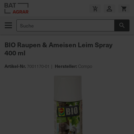
Zum
Inhalt
V
springen
e
Suche
r
Suc
s
a
BIO Raupen & Ameisen Leim Spray
n
400 ml
d
k
o
Artikel-Nr.
Hersteller:
7001170-01
Compo
s
Zum
t
Ende
e
der
n
Bildgalerie
f
springen
r
e
i
a
b