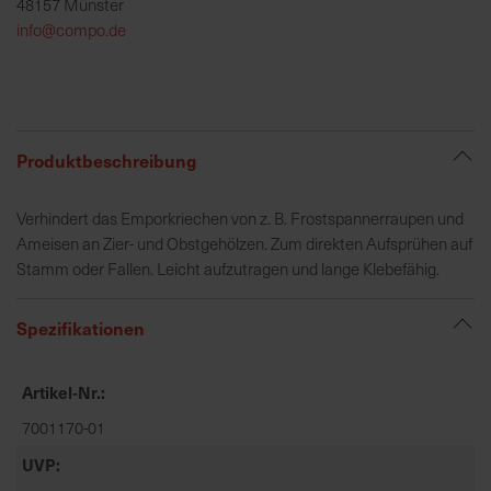
48157 Münster
h
info@compo.de
e
b
u
n
g
Produktbeschreibung
v
o
Verhindert das Emporkriechen von z. B. Frostspannerraupen und
n
Ameisen an Zier- und Obstgehölzen. Zum direkten Aufsprühen auf
V
Stamm oder Fallen. Leicht aufzutragen und lange Klebefähig.
e
r
s
Spezifikationen
a
n
Artikel-Nr.
d
k
7001170-01
o
UVP
s