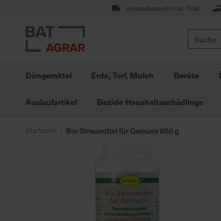
Zum
Versandkostenfrei ab 750€
Inhalt
springen
Suche
Düngemittel
Erde, Torf, Mulch
Geräte
Auslaufartikel
Biozide Haushaltsschädlinge
Startseite
Bio-Streumittel für Gemüse 600 g
Zum
Ende
der
Bildgalerie
springen