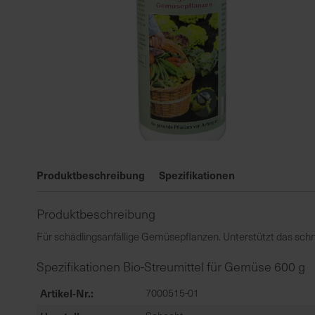
Zum
Anfang
Produktbeschreibung
Spezifikationen
der
Bildgalerie
Produktbeschreibung
springen
Für schädlingsanfällige Gemüsepflanzen. Unterstützt das s
Spezifikationen Bio-Streumittel für Gemüse 600 g
Artikel-Nr.
7000515-01