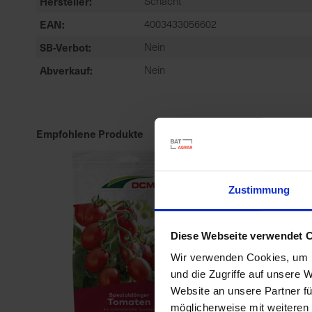
Hersteller
Schacht
EAN
4003433056602
SB-Verbot
Nein
Abverkauf
Nein
Empfohlene Produkte
Zustimmung
Diese Webseite verwendet 
Wir verwenden Cookies, um I
und die Zugriffe auf unsere 
Website an unsere Partner fü
möglicherweise mit weiteren