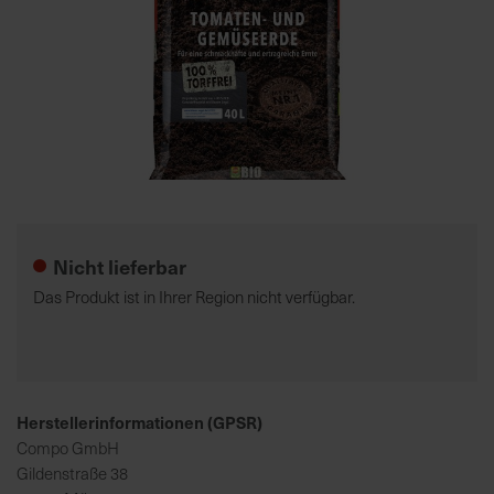
7
5
0
€
A
l
Zum
l
Anfang
e
der
Nicht lieferbar
I
Bildgalerie
n
springen
Das Produkt ist in Ihrer Region nicht verfügbar.
f
o
s
z
u
Herstellerinformationen (GPSR)
r
Compo GmbH
E
Gildenstraße 38
r