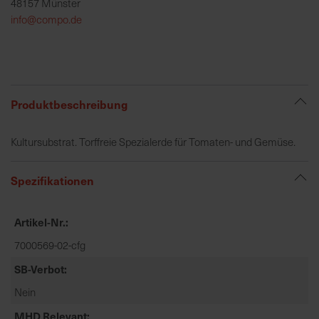
48157 Münster
h
info@compo.de
e
b
u
n
g
Produktbeschreibung
v
o
Kultursubstrat. Torffreie Spezialerde für Tomaten- und Gemüse.
n
V
e
Spezifikationen
r
s
Artikel-Nr.
a
n
7000569-02-cfg
d
SB-Verbot
k
Nein
o
s
MHD Relevant