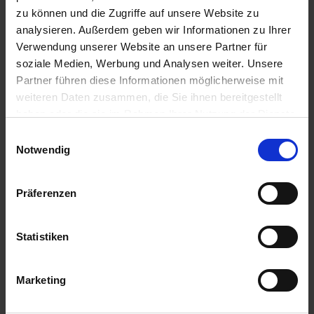
u
zu können und die Zugriffe auf unsere Website zu
n
analysieren. Außerdem geben wir Informationen zu Ihrer
g
Verwendung unserer Website an unsere Partner für
soziale Medien, Werbung und Analysen weiter. Unsere
Partner führen diese Informationen möglicherweise mit
weiteren Daten zusammen, die Sie ihnen bereitgestellt
haben oder die sie im Rahmen Ihrer Nutzung der Dienste
gesammelt haben.
Einwilligungsauswahl
Notwendig
Präferenzen
BIO Hochbeeterde 75 l
Artikel-Nr.: 7004373-01
Statistiken
Marketing