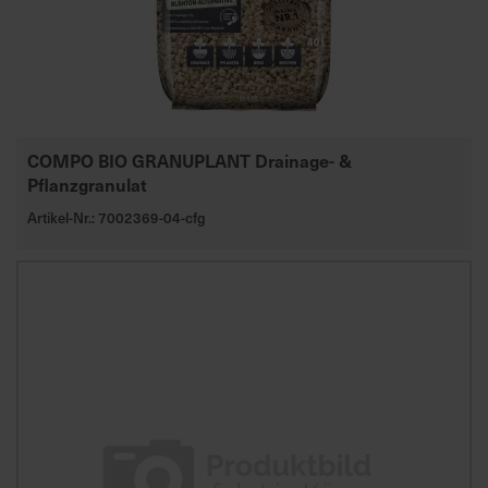
a
r
t
s
e
i
COMPO BIO GRANUPLANT Drainage- &
t
Pflanzgranulat
e
Artikel-Nr.: 7002369-04-cfg
S
c
h
n
e
l
l
e
u
n