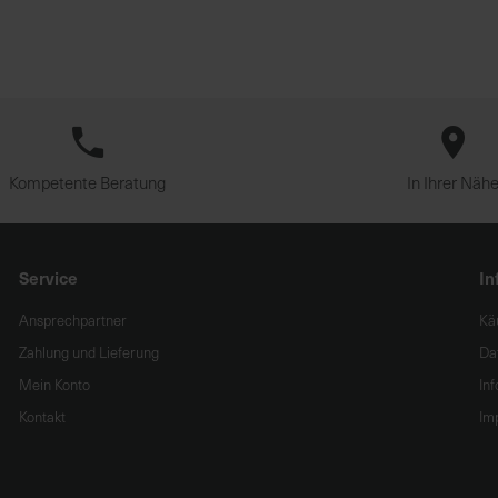
Kompetente Beratung
In Ihrer Näh
Service
In
Ansprechpartner
Kä
Zahlung und Lieferung
Da
Mein Konto
In
Kontakt
Im