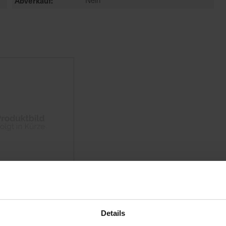
Abverkauf
Nein
Details
BOSpray