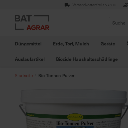
Zum
Versandkostenfrei ab 750€
Inhalt
springen
Suche
Düngemittel
Erde, Torf, Mulch
Geräte
Auslaufartikel
Biozide Haushaltsschädlinge
Bio-Tonnen-Pulver
Startseite
Zum
Ende
der
Bildgalerie
springen