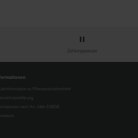
e
Zahlungspause
formationen
uferinformation zu Pflanzenschutzmitteln
tenschutzerklärung
formationen nach Art. 246c EGBGB
pressum