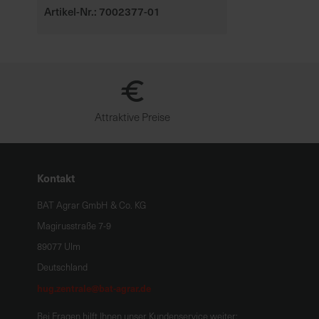
Artikel-Nr.: 7002377-01
Attraktive Preise
Kontakt
BAT Agrar GmbH & Co. KG
Magirusstraße 7-9
89077 Ulm
Deutschland
hug.zentrale@bat-agrar.de
Bei Fragen hilft Ihnen unser Kundenservice weiter: