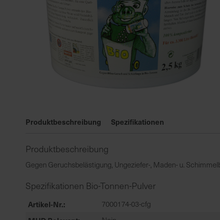
Zum
Anfang
Produktbeschreibung
Spezifikationen
der
Bildgalerie
Produktbeschreibung
springen
Gegen Geruchsbelästigung, Ungeziefer-, Maden- u. Schimmel
Spezifikationen Bio-Tonnen-Pulver
Artikel-Nr.
7000174-03-cfg