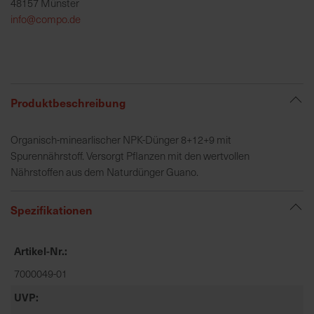
48157 Münster
h
info@compo.de
e
b
u
n
g
Produktbeschreibung
v
o
Organisch-minearlischer NPK-Dünger 8+12+9 mit
n
Spurennährstoff. Versorgt Pflanzen mit den wertvollen
V
Nährstoffen aus dem Naturdünger Guano.
e
r
s
Spezifikationen
a
n
Artikel-Nr.
d
k
7000049-01
o
UVP
s