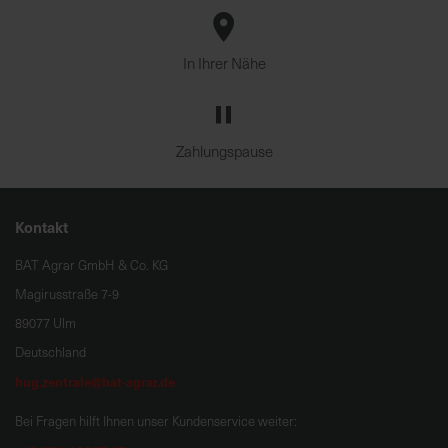
In Ihrer Nähe
Zahlungspause
Kontakt
BAT Agrar GmbH & Co. KG
Magirusstraße 7-9
89077 Ulm
Deutschland
hug.zentrale@bat-agrar.de
Bei Fragen hilft Ihnen unser Kundenservice weiter: