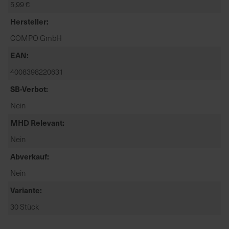
5,99 €
t
e
Hersteller
n
COMPO GmbH
f
i
EAN
n
4008398220631
d
e
SB-Verbot
n
Nein
S
MHD Relevant
i
e
Nein
a
Abverkauf
u
f
Nein
d
Variante
e
r
30 Stück
S
t