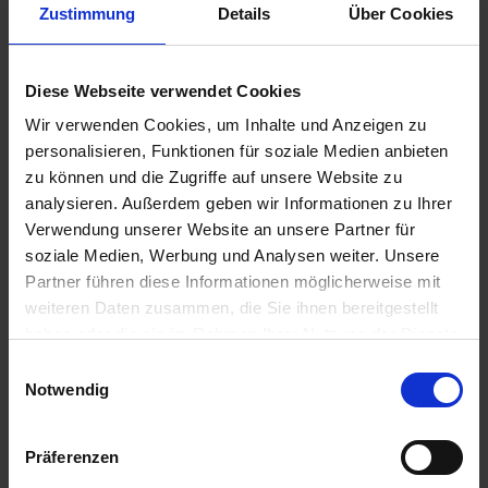
u
Zustimmung
Details
Über Cookies
n
g
Substral Herbst-Rasendünger
Diese Webseite verwendet Cookies
Artikel-Nr.: 7000790-06-cfg
Wir verwenden Cookies, um Inhalte und Anzeigen zu
personalisieren, Funktionen für soziale Medien anbieten
zu können und die Zugriffe auf unsere Website zu
Ähnliche Produkte
analysieren. Außerdem geben wir Informationen zu Ihrer
Verwendung unserer Website an unsere Partner für
soziale Medien, Werbung und Analysen weiter. Unsere
Partner führen diese Informationen möglicherweise mit
weiteren Daten zusammen, die Sie ihnen bereitgestellt
haben oder die sie im Rahmen Ihrer Nutzung der Dienste
gesammelt haben.
Einwilligungsauswahl
Notwendig
Präferenzen