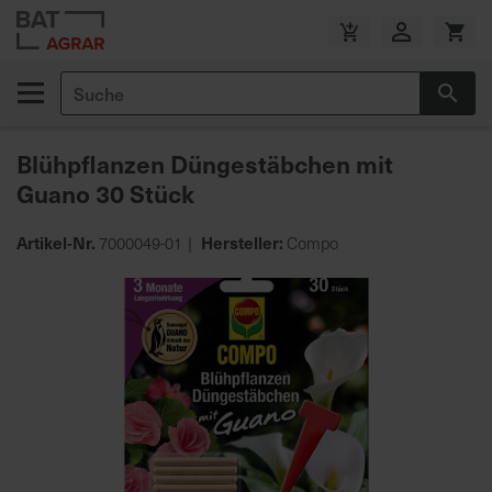
Zum
Inhalt
V
springen
e
Suche
r
Suc
s
a
Blühpflanzen Düngestäbchen mit
n
Guano 30 Stück
d
k
o
Artikel-Nr.
Hersteller:
7000049-01
Compo
s
Zum
t
Ende
e
der
n
Bildgalerie
f
springen
r
e
i
a
b