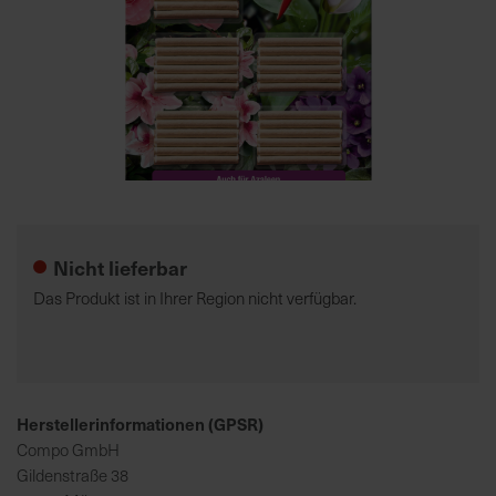
7
5
0
€
A
l
Zum
l
Anfang
e
der
Nicht lieferbar
I
Bildgalerie
n
springen
Das Produkt ist in Ihrer Region nicht verfügbar.
f
o
s
z
u
Herstellerinformationen (GPSR)
r
Compo GmbH
E
Gildenstraße 38
r