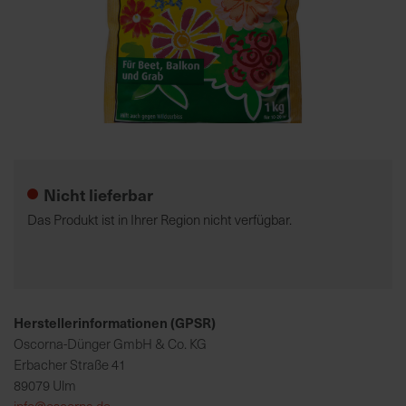
7
5
0
€
Zum
A
Anfang
l
der
l
Nicht lieferbar
Bildgalerie
e
springen
I
Das Produkt ist in Ihrer Region nicht verfügbar.
n
f
o
s
z
Herstellerinformationen (GPSR)
u
Oscorna-Dünger GmbH & Co. KG
r
Erbacher Straße 41
E
89079 Ulm
r
info@oscorna.de