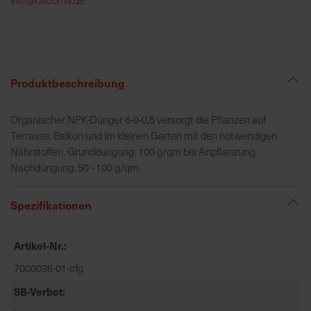
h
e
b
u
n
Produktbeschreibung
g
v
Organischer NPK-Dünger 6-9-0,5 versorgt die Pflanzen auf
o
Terrasse, Balkon und im kleinen Garten mit den notwendigen
n
Nährstoffen. Grunddüngung: 100 g/qm bei Anpflanzung,
V
Nachdüngung: 50 - 100 g/qm.
e
r
Spezifikationen
s
a
n
Artikel-Nr.
d
7000036-01-cfg
k
o
SB-Verbot
s