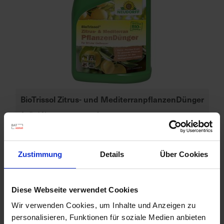
d
z
u
v
e
r
l
ä
BioTrissol Zitrus- und MediterranpflanzenDünger
s
s
Artikel-Nr.: 7000226-01-cfg
i
g
Ähnliche Produkte
e
Zustimmung
Details
Über Cookies
L
i
e
Diese Webseite verwendet Cookies
f
e
Wir verwenden Cookies, um Inhalte und Anzeigen zu
r
personalisieren, Funktionen für soziale Medien anbieten