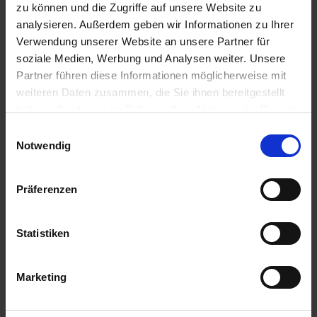
u
zu können und die Zugriffe auf unsere Website zu
n
analysieren. Außerdem geben wir Informationen zu Ihrer
g
Verwendung unserer Website an unsere Partner für
soziale Medien, Werbung und Analysen weiter. Unsere
Partner führen diese Informationen möglicherweise mit
weiteren Daten zusammen, die Sie ihnen bereitgestellt
haben oder die sie im Rahmen Ihrer Nutzung der Dienste
gesammelt haben.
Einwilligungsauswahl
Notwendig
Spezialdünger für Dachbegrünung & Steingärten 1,5
Präferenzen
kg
Artikel-Nr.: 7001498-02
Statistiken
Marketing