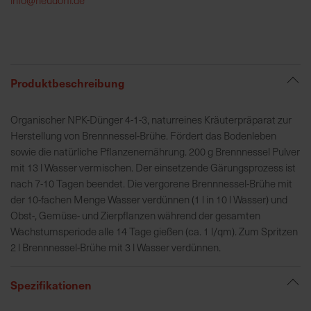
h
e
b
u
n
Produktbeschreibung
g
v
Organischer NPK-Dünger 4-1-3, naturreines Kräuterpräparat zur
o
Herstellung von Brennnessel-Brühe. Fördert das Bodenleben
n
sowie die natürliche Pflanzenernährung. 200 g Brennnessel Pulver
V
mit 13 l Wasser vermischen. Der einsetzende Gärungsprozess ist
e
nach 7-10 Tagen beendet. Die vergorene Brennnessel-Brühe mit
r
der 10-fachen Menge Wasser verdünnen (1 l in 10 l Wasser) und
s
Obst-, Gemüse- und Zierpflanzen während der gesamten
a
Wachstumsperiode alle 14 Tage gießen (ca. 1 l/qm). Zum Spritzen
n
2 l Brennnessel-Brühe mit 3 l Wasser verdünnen.
d
k
Spezifikationen
o
s