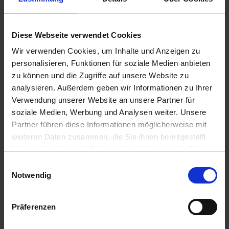
Nein
a
Variante
r
500 g
t
Diese Webseite verwendet Cookies
s
Wir verwenden Cookies, um Inhalte und Anzeigen zu
e
personalisieren, Funktionen für soziale Medien anbieten
i
zu können und die Zugriffe auf unsere Website zu
Empfohlene Produkte
t
analysieren. Außerdem geben wir Informationen zu Ihrer
e
Verwendung unserer Website an unsere Partner für
soziale Medien, Werbung und Analysen weiter. Unsere
S
Partner führen diese Informationen möglicherweise mit
c
weiteren Daten zusammen, die Sie ihnen bereitgestellt
h
haben oder die sie im Rahmen Ihrer Nutzung der Dienste
n
gesammelt haben.
Einwilligungsauswahl
e
Notwendig
l
l
e
Präferenzen
u
n