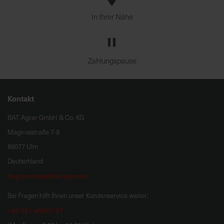
In Ihrer Nähe
Zahlungspause
Kontakt
BAT Agrar GmbH & Co. KG
Magirusstraße 7-9
89077 Ulm
Deutschland
hug.zentrale@bat-agrar.de
Bei Fragen hilft Ihnen unser Kundenservice weiter:
+49 251 60957 47