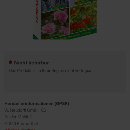
7
5
0
€
Zum
A
Anfang
l
der
l
Nicht lieferbar
Bildgalerie
e
springen
I
Das Produkt ist in Ihrer Region nicht verfügbar.
n
f
o
s
z
Herstellerinformationen (GPSR)
u
W. Neudorff GmbH KG
r
An der Mühle 3
E
31860 Emmerthal
r
info@neudorff.de