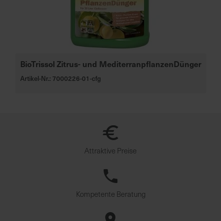
u
n
g
BioTrissol Zitrus- und MediterranpflanzenDünger
Artikel-Nr.: 7000226-01-cfg
Attraktive Preise
Kompetente Beratung