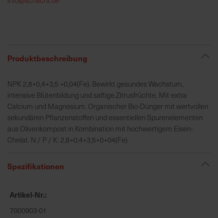
h
e
b
u
n
Produktbeschreibung
g
v
NPK 2,8+0,4+3,5 +0,04(Fe). Bewirkt gesundes Wachstum,
o
intensive Blütenbildung und saftige Zitrusfrüchte. Mit extra
n
Calcium und Magnesium. Organischer Bio-Dünger mit wertvollen
V
sekundären Pflanzenstoffen und essentiellen Spurenelementen
e
aus Olivenkompost in Kombination mit hochwertigem Eisen-
r
Chelat. N / P / K: 2,8+0,4+3,5+0+04(Fe)
s
a
Spezifikationen
n
d
k
Artikel-Nr.
o
7000903-01
s