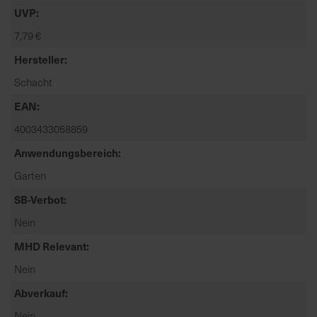
t
UVP
e
7,79 €
n
f
Hersteller
i
Schacht
n
d
EAN
e
4003433058859
n
Anwendungsbereich
S
i
Garten
e
SB-Verbot
a
u
Nein
f
MHD Relevant
d
e
Nein
r
Abverkauf
S
Nein
t