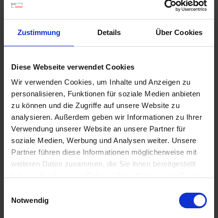
u
n
g
Zustimmung
Details
Über Cookies
Diese Webseite verwendet Cookies
Wir verwenden Cookies, um Inhalte und Anzeigen zu
Substral Herbst-Rasendünger
personalisieren, Funktionen für soziale Medien anbieten
Artikel-Nr.: 7000790-06-cfg
zu können und die Zugriffe auf unsere Website zu
analysieren. Außerdem geben wir Informationen zu Ihrer
Verwendung unserer Website an unsere Partner für
Ähnliche Produkte
soziale Medien, Werbung und Analysen weiter. Unsere
Partner führen diese Informationen möglicherweise mit
weiteren Daten zusammen, die Sie ihnen bereitgestellt
haben oder die sie im Rahmen Ihrer Nutzung der Dienste
gesammelt haben.
Einwilligungsauswahl
Notwendig