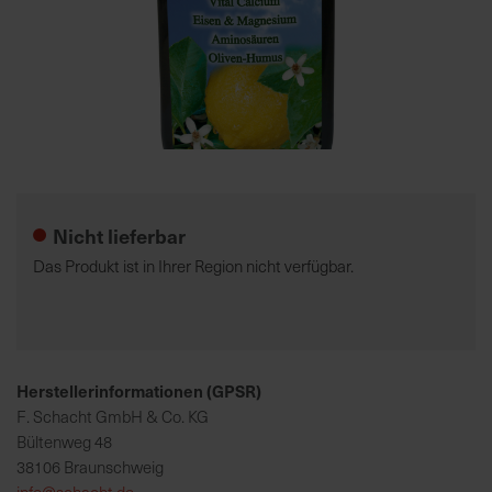
7
5
0
€
Zum
A
Anfang
l
der
l
Nicht lieferbar
Bildgalerie
e
springen
I
Das Produkt ist in Ihrer Region nicht verfügbar.
n
f
o
s
z
Herstellerinformationen (GPSR)
u
F. Schacht GmbH & Co. KG
r
Bültenweg 48
E
38106 Braunschweig
r
info@schacht.de