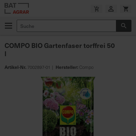
Zum
Inhalt
V
springen
e
Suche
r
Suc
s
a
COMPO BIO Gartenfaser torffrei 50
n
l
d
k
o
Artikel-Nr.
Hersteller:
7002897-01
Compo
s
Zum
t
Ende
e
der
n
Bildgalerie
f
springen
r
e
i
a
b