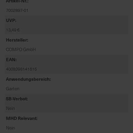
Artikel-Nr.
t
e
7002897-01
n
UVP
f
13,49 €
i
n
Hersteller
d
COMPO GmbH
e
n
EAN
S
4008398141615
i
e
Anwendungsbereich
a
Garten
u
SB-Verbot
f
d
Nein
e
MHD Relevant
r
S
Nein
t