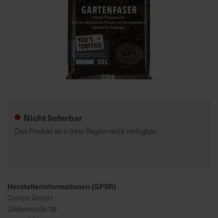
7
5
0
€
A
l
Zum
l
Anfang
e
der
Nicht lieferbar
I
Bildgalerie
n
springen
Das Produkt ist in Ihrer Region nicht verfügbar.
f
o
s
z
u
Herstellerinformationen (GPSR)
r
Compo GmbH
E
Gildenstraße 38
r