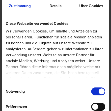
u
Zustimmung
Details
Über Cookies
n
g
Diese Webseite verwendet Cookies
Wir verwenden Cookies, um Inhalte und Anzeigen zu
personalisieren, Funktionen für soziale Medien anbieten
Gartendünger Blaukorn
zu können und die Zugriffe auf unsere Website zu
analysieren. Außerdem geben wir Informationen zu Ihrer
Artikel-Nr.: 7000271-D2-cfg
Verwendung unserer Website an unsere Partner für
soziale Medien, Werbung und Analysen weiter. Unsere
Partner führen diese Informationen möglicherweise mit
Ähnliche Produkte
weiteren Daten zusammen, die Sie ihnen bereitgestellt
haben oder die sie im Rahmen Ihrer Nutzung der Dienste
gesammelt haben.
Einwilligungsauswahl
Notwendig
Präferenzen