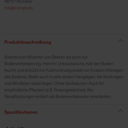
48157 Münster
h
info@compo.de
e
b
u
n
g
Produktbeschreibung
v
o
Sowohl zum Mulchen von Beeten als auch zur
n
Bodenverbesserung. Hemmt Unkrautwuchs, hält den Boden
V
feucht und schützt vor Austrocknung sowie vor Erosion (Abtragen
e
des Bodens). Bleibt auch in sehr steilen Hanglagen, bei Starkregen
r
und Windböen stabil liegen. Ohne Gerbsäuren: Auch für
s
empfindliche Pflanzen (z.B. Rosengewächse). Bei
a
Neupflanzungen einfach als Bodenverbesserer einarbeiten.
n
d
k
Spezifikationen
o
s