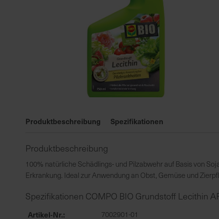
Zum
Anfang
Produktbeschreibung
Spezifikationen
der
Bildgalerie
Produktbeschreibung
springen
100% natürliche Schädlings- und Pilzabwehr auf Basis von Soja
Erkrankung. Ideal zur Anwendung an Obst, Gemüse und Zierpf
Spezifikationen COMPO BIO Grundstoff Lecithin A
Artikel-Nr.
7002901-01