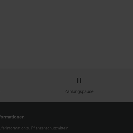
e
Zahlungspause
formationen
uferinformation zu Pflanzenschutzmitteln