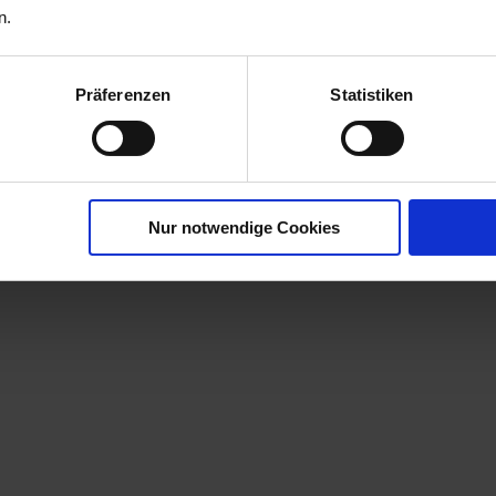
n.
bst-
Präferenzen
Statistiken
r
00790-06-cfg
Nur notwendige Cookies