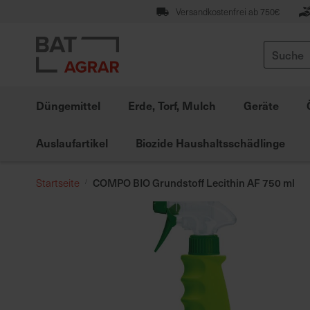
Zum
Versandkostenfrei ab 750€
Inhalt
springen
Suche
Düngemittel
Erde, Torf, Mulch
Geräte
Auslaufartikel
Biozide Haushaltsschädlinge
COMPO BIO Grundstoff Lecithin AF 750 ml
Startseite
Zum
Ende
der
Bildgalerie
springen