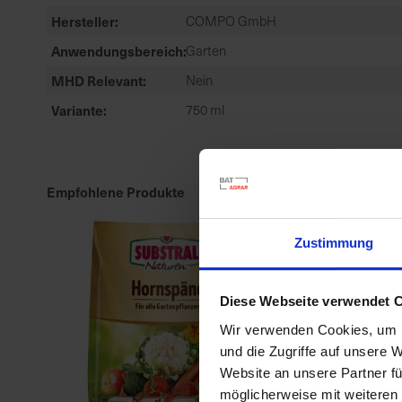
Hersteller
COMPO GmbH
Anwendungsbereich
Garten
MHD Relevant
Nein
Variante
750 ml
Empfohlene Produkte
Zustimmung
Diese Webseite verwendet 
Wir verwenden Cookies, um I
und die Zugriffe auf unsere 
Website an unsere Partner fü
möglicherweise mit weiteren