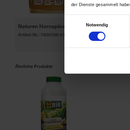
der Dienste gesammelt habe
Einwilligungsauswahl
Naturen Hornspäne
Substral Her
Notwendig
Rasendünge
Artikel-Nr.: 7000705-01-cfg
Artikel-Nr.: 70
Ähnliche Produkte