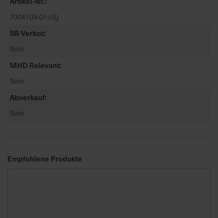
Artikel-Nr.
t
e
7004109-01-cfg
n
SB-Verbot
f
Nein
i
n
MHD Relevant
d
Nein
e
n
Abverkauf
S
Nein
i
e
a
u
Empfohlene Produkte
f
d
e
r
S
t