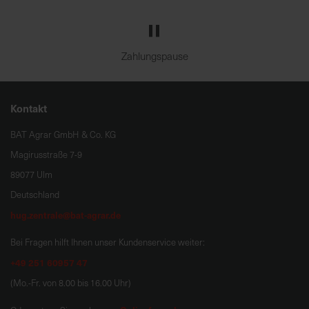
Zahlungspause
Kontakt
BAT Agrar GmbH & Co. KG
Magirusstraße 7-9
89077 Ulm
Deutschland
hug.zentrale@bat-agrar.de
Bei Fragen hilft Ihnen unser Kundenservice weiter:
+49 251 60957 47
(Mo.-Fr. von 8.00 bis 16.00 Uhr)