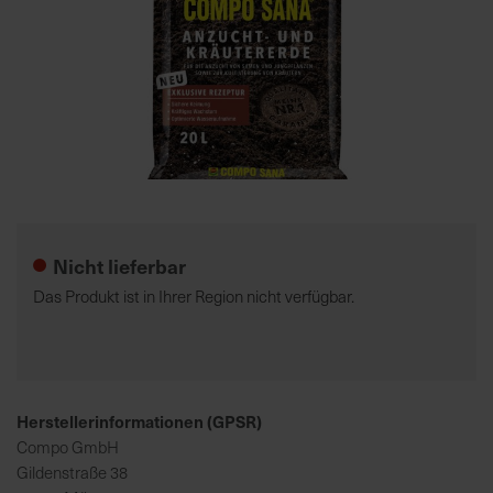
7
5
0
€
A
l
Zum
l
Anfang
e
der
Nicht lieferbar
I
Bildgalerie
n
springen
Das Produkt ist in Ihrer Region nicht verfügbar.
f
o
s
z
u
Herstellerinformationen (GPSR)
r
Compo GmbH
E
Gildenstraße 38
r