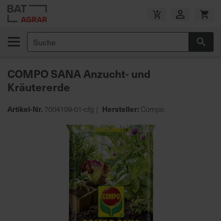
Zum
Inhalt
V
springen
e
Suche
r
Suc
s
a
COMPO SANA Anzucht- und
n
Kräutererde
d
k
o
Artikel-Nr.
Hersteller:
7004109-01-cfg
Compo
s
Zum
t
Ende
e
der
n
Bildgalerie
f
springen
r
e
i
a
b