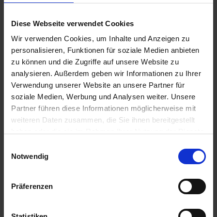
u
Ähnliche Produkte
n
Diese Webseite verwendet Cookies
g
Wir verwenden Cookies, um Inhalte und Anzeigen zu
personalisieren, Funktionen für soziale Medien anbieten
zu können und die Zugriffe auf unsere Website zu
analysieren. Außerdem geben wir Informationen zu Ihrer
Verwendung unserer Website an unsere Partner für
soziale Medien, Werbung und Analysen weiter. Unsere
Partner führen diese Informationen möglicherweise mit
weiteren Daten zusammen, die Sie ihnen bereitgestellt
haben oder die sie im Rahmen Ihrer Nutzung der Dienste
gesammelt haben.
Einwilligungsauswahl
Notwendig
Präferenzen
FG Perlite 5 l
Statistiken