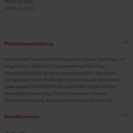
48157 Münster
h
info@compo.de
e
b
u
n
g
Produktbeschreibung
v
o
Hochwertige Spezialerde für Aussaaten, Kräuter, Stecklinge und
n
Jungpflanzen. Speziell auf Jungpflanzen und Sämlinge
V
abgestimmte Aufdüngung für eine sichere Keimung und ein
e
kräftiges Wachstum. Perlite Atmungsflocken aus natürlichem
r
Vulkangestein und COMPO Wurzelaktivator sorgen für eine
s
besonders lockere, luftige Struktur sowie eine optimale
a
Nährstoffversorgung, Wasseraufnahme und -speicherung.
n
d
k
Spezifikationen
o
s