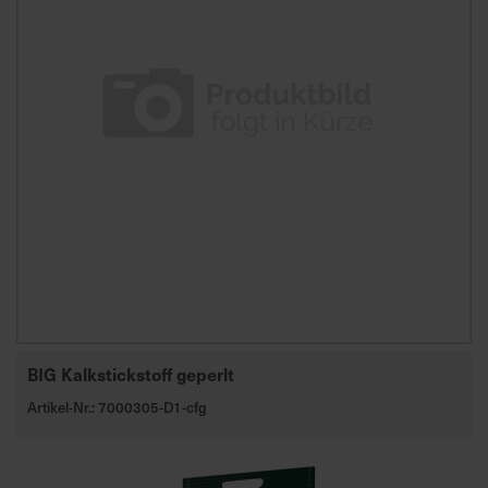
a
r
t
s
e
i
t
e
S
c
h
n
e
BIG Kalkstickstoff geperlt
l
Artikel-Nr.: 7000305-D1-cfg
l
e
u
n