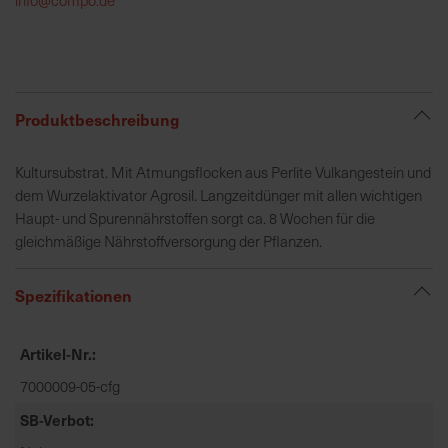
h
e
b
u
n
Produktbeschreibung
g
v
Kultursubstrat. Mit Atmungsflocken aus Perlite Vulkangestein und
o
dem Wurzelaktivator Agrosil. Langzeitdünger mit allen wichtigen
n
Haupt- und Spurennährstoffen sorgt ca. 8 Wochen für die
V
gleichmäßige Nährstoffversorgung der Pflanzen.
e
r
Spezifikationen
s
a
n
Artikel-Nr.
d
7000009-05-cfg
k
o
SB-Verbot
s