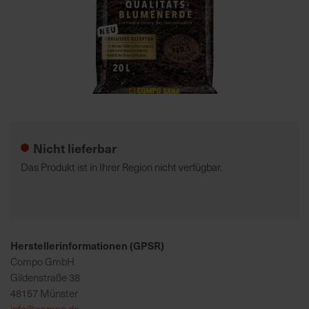
7
5
0
€
Zum
A
Anfang
l
der
l
Nicht lieferbar
Bildgalerie
e
springen
I
Das Produkt ist in Ihrer Region nicht verfügbar.
n
f
o
s
z
Herstellerinformationen (GPSR)
u
Compo GmbH
r
Gildenstraße 38
E
48157 Münster
r
info@compo.de