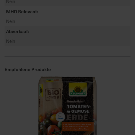
Nein
t
e
MHD Relevant
n
Nein
f
i
Abverkauf
n
Nein
d
e
n
S
Empfohlene Produkte
i
e
a
u
f
d
e
r
S
t