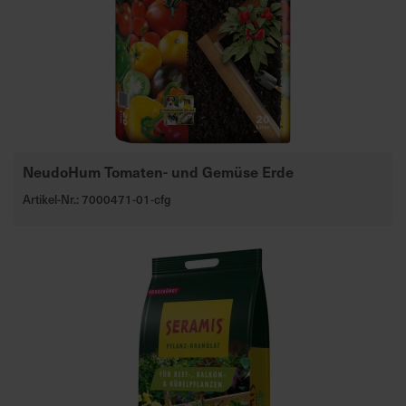
a
r
t
s
e
i
t
e
NeudoHum Tomaten- und Gemüse Erde
Artikel-Nr.: 7000471-01-cfg
S
c
h
n
e
l
l
e
u
n