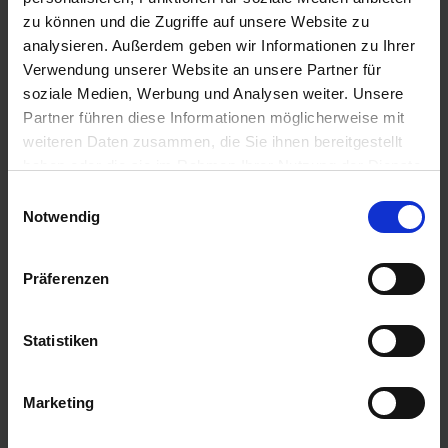
u
zu können und die Zugriffe auf unsere Website zu
n
analysieren. Außerdem geben wir Informationen zu Ihrer
g
Verwendung unserer Website an unsere Partner für
soziale Medien, Werbung und Analysen weiter. Unsere
Partner führen diese Informationen möglicherweise mit
weiteren Daten zusammen, die Sie ihnen bereitgestellt
haben oder die sie im Rahmen Ihrer Nutzung der Dienste
gesammelt haben.
Einwilligungsauswahl
Notwendig
FG Perlite 5 l
Präferenzen
Artikel-Nr.: 7003639-01
Statistiken
Marketing