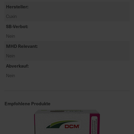
t
Hersteller
e
Cuxin
n
f
SB-Verbot
i
Nein
n
d
MHD Relevant
e
Nein
n
S
Abverkauf
i
Nein
e
a
u
f
Empfohlene Produkte
d
e
r
S
t