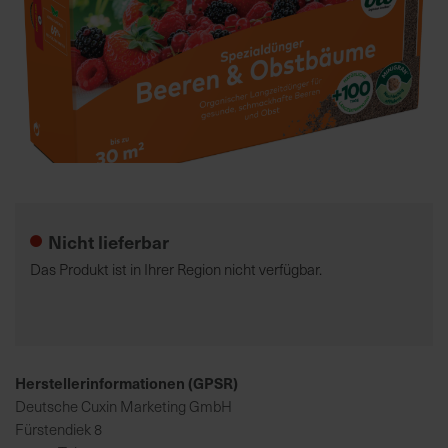
7
5
0
€
A
l
Zum
l
Anfang
e
der
Nicht lieferbar
I
Bildgalerie
n
springen
Das Produkt ist in Ihrer Region nicht verfügbar.
f
o
s
z
u
Herstellerinformationen (GPSR)
r
Deutsche Cuxin Marketing GmbH
E
Fürstendiek 8
r