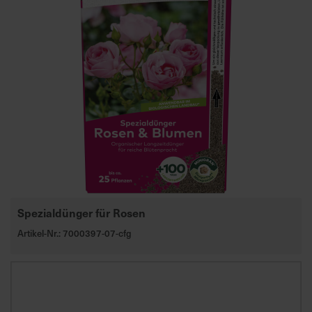
a
r
t
s
e
i
t
e
S
c
h
Spezialdünger für Rosen
n
e
Artikel-Nr.: 7000397-07-cfg
l
l
e
u
n