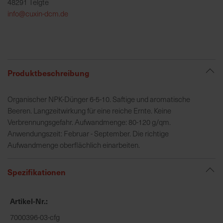
48291 Telgte
h
info@cuxin-dcm.de
e
b
u
n
g
Produktbeschreibung
v
o
Organischer NPK-Dünger 6-5-10. Saftige und aromatische
n
Beeren. Langzeitwirkung für eine reiche Ernte. Keine
V
Verbrennungsgefahr. Aufwandmenge: 80-120 g/qm.
e
Anwendungszeit: Februar - September. Die richtige
r
Aufwandmenge oberflächlich einarbeiten.
s
a
n
Spezifikationen
d
k
Artikel-Nr.
o
s
7000396-03-cfg