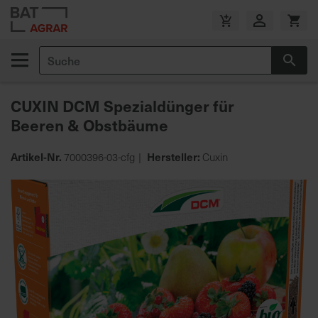
Zum
Inhalt
V
springen
e
Suche
r
Suc
s
a
CUXIN DCM Spezialdünger für
n
Beeren & Obstbäume
d
k
o
Artikel-Nr.
Hersteller:
7000396-03-cfg
Cuxin
s
Zum
t
Ende
e
der
n
Bildgalerie
f
springen
r
e
i
a
b