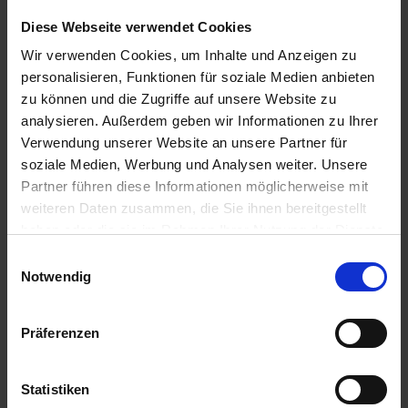
u
Ähnliche Produkte
Diese Webseite verwendet Cookies
n
g
Wir verwenden Cookies, um Inhalte und Anzeigen zu
personalisieren, Funktionen für soziale Medien anbieten
zu können und die Zugriffe auf unsere Website zu
analysieren. Außerdem geben wir Informationen zu Ihrer
Verwendung unserer Website an unsere Partner für
soziale Medien, Werbung und Analysen weiter. Unsere
Partner führen diese Informationen möglicherweise mit
weiteren Daten zusammen, die Sie ihnen bereitgestellt
haben oder die sie im Rahmen Ihrer Nutzung der Dienste
gesammelt haben.
Einwilligungsauswahl
Notwendig
Präferenzen
Substral Dünger-Stäbchen für Tomaten 10 Stück
Statistiken