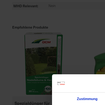
MHD Relevant
Nein
Empfohlene Produkte
Zustimmung
Spezialdünger für
BioTrissol Zi