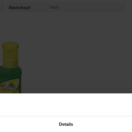
Abverkauf
Nein
Details
trus- und