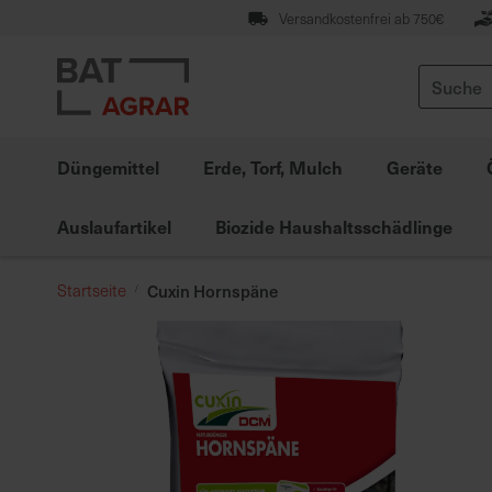
Zum
Versandkostenfrei ab 750€
Inhalt
springen
Suche
Düngemittel
Erde, Torf, Mulch
Geräte
Auslaufartikel
Biozide Haushaltsschädlinge
Startseite
Cuxin Hornspäne
Zum
Ende
der
Bildgalerie
springen