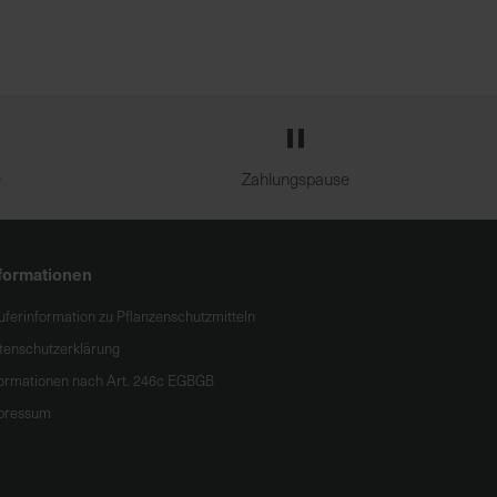
e
Zahlungspause
formationen
uferinformation zu Pflanzenschutzmitteln
tenschutzerklärung
formationen nach Art. 246c EGBGB
pressum