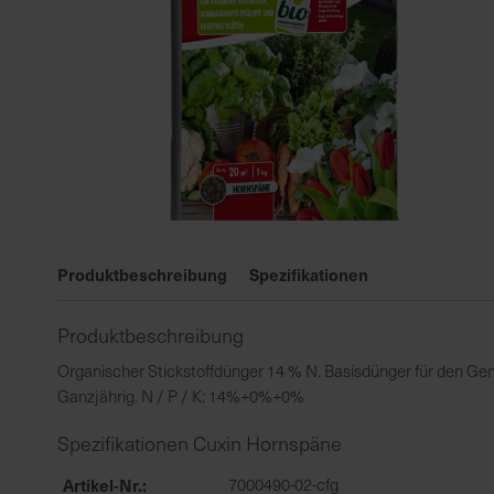
Zum
Anfang
Produktbeschreibung
Spezifikationen
der
Bildgalerie
Produktbeschreibung
springen
Organischer Stickstoffdünger 14 % N. Basisdünger für den Gem
Ganzjährig. N / P / K: 14%+0%+0%
Spezifikationen Cuxin Hornspäne
Artikel-Nr.
7000490-02-cfg