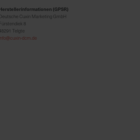
Herstellerinformationen (GPSR)
Deutsche Cuxin Marketing GmbH
Fürstendiek 8
48291 Telgte
info@cuxin-dcm.de