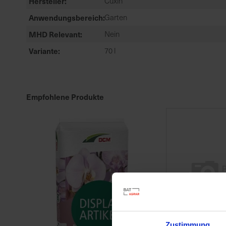
Hersteller
Cuxin
Anwendungsbereich
Garten
MHD Relevant
Nein
Variante
70 l
Empfohlene Produkte
Zustimmung