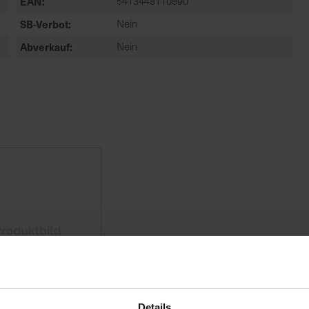
EAN
5413448110890
SB-Verbot
Nein
Abverkauf
Nein
Details