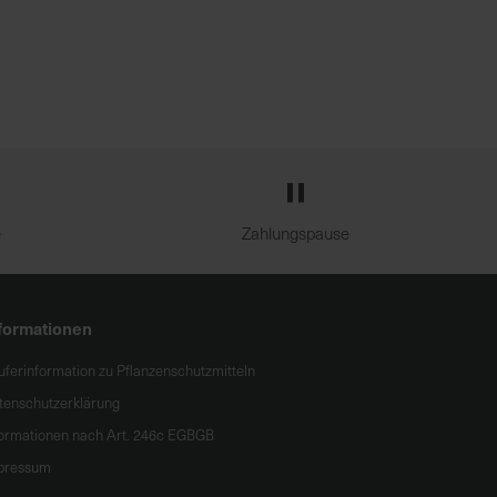
e
Zahlungspause
formationen
uferinformation zu Pflanzenschutzmitteln
tenschutzerklärung
formationen nach Art. 246c EGBGB
pressum