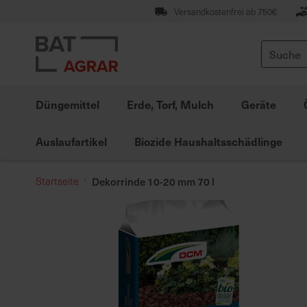
Zum
Versandkostenfrei ab 750€
Inhalt
springen
Suche
Düngemittel
Erde, Torf, Mulch
Geräte
Auslaufartikel
Biozide Haushaltsschädlinge
Startseite
Dekorrinde 10-20 mm 70 l
Zum
Ende
der
Bildgalerie
springen