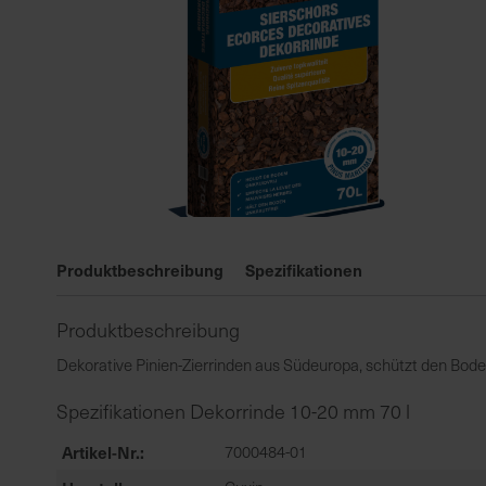
Zum
Anfang
Produktbeschreibung
Spezifikationen
der
Bildgalerie
Produktbeschreibung
springen
Dekorative Pinien-Zierrinden aus Südeuropa, schützt den Bo
Spezifikationen Dekorrinde 10-20 mm 70 l
Artikel-Nr.
7000484-01