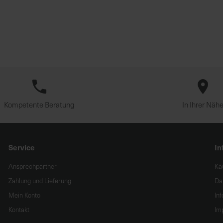
Kompetente Beratung
In Ihrer Näh
Service
In
Ansprechpartner
Kä
Zahlung und Lieferung
Da
Mein Konto
In
Kontakt
Im