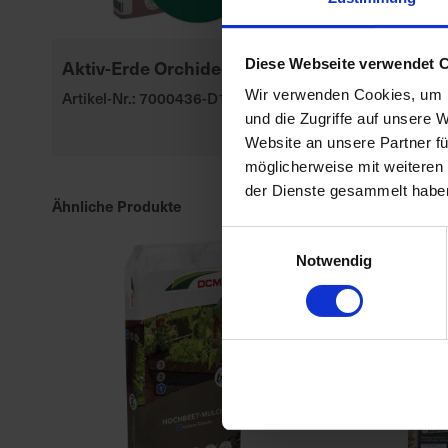
Aktiv-Erde Orchideen
Substral Her
Diese Webseite verwendet 
Rasendünge
Wir verwenden Cookies, um I
Artikel-Nr.: 7000436-D1
und die Zugriffe auf unsere 
Artikel-Nr.: 70
Website an unsere Partner fü
möglicherweise mit weiteren
der Dienste gesammelt habe
Ähnliche Produkte
Einwilligungsauswahl
Notwendig