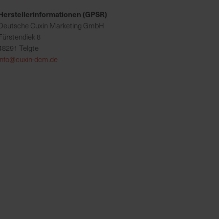
Herstellerinformationen (GPSR)
Deutsche Cuxin Marketing GmbH
Fürstendiek 8
48291 Telgte
info@cuxin-dcm.de