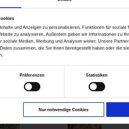
bst-
Cookies
r
nhalte und Anzeigen zu personalisieren, Funktionen für soziale
Website zu analysieren. Außerdem geben wir Informationen zu I
00790-06-cfg
r soziale Medien, Werbung und Analysen weiter. Unsere Partner
 Daten zusammen, die Sie ihnen bereitgestellt haben oder die s
n.
Präferenzen
Statistiken
Nur notwendige Cookies