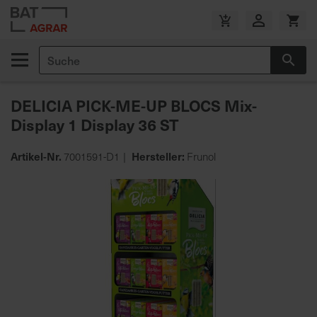
Zum
Inhalt
V
springen
e
Suche
r
Suc
s
a
DELICIA PICK-ME-UP BLOCS Mix-
n
Display 1 Display 36 ST
d
k
o
Artikel-Nr.
Hersteller:
7001591-D1
Frunol
s
Zum
t
Ende
e
der
n
Bildgalerie
f
springen
r
e
i
a
b