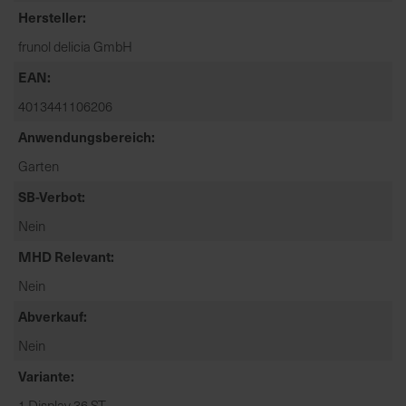
t
Hersteller
e
frunol delicia GmbH
n
f
EAN
i
4013441106206
n
d
Anwendungsbereich
e
Garten
n
SB-Verbot
S
i
Nein
e
MHD Relevant
a
u
Nein
f
Abverkauf
d
e
Nein
r
Variante
S
1 Display 36 ST
t