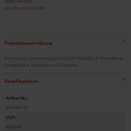
4509 Delitzsch
h
info@frunol-delicia.de
e
b
u
n
g
Produktbeschreibung
v
o
Mischdisplay bestehend aus DELICIA PICK-ME-UP Powerblocs,
n
Energieblocs, Aktivblocs und Vitalblocs.
V
e
r
Spezifikationen
s
a
Artikel-Nr.
n
d
7001591-D1
k
UVP
o
646,56 €
s