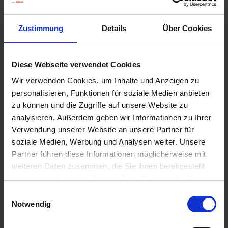
u
n
g
Zustimmung
Details
Über Cookies
Substral Herbst-Rasendünger
Diese Webseite verwendet Cookies
Artikel-Nr.: 7000790-06-cfg
Wir verwenden Cookies, um Inhalte und Anzeigen zu
personalisieren, Funktionen für soziale Medien anbieten
zu können und die Zugriffe auf unsere Website zu
Ähnliche Produkte
analysieren. Außerdem geben wir Informationen zu Ihrer
Verwendung unserer Website an unsere Partner für
soziale Medien, Werbung und Analysen weiter. Unsere
Partner führen diese Informationen möglicherweise mit
weiteren Daten zusammen, die Sie ihnen bereitgestellt
haben oder die sie im Rahmen Ihrer Nutzung der Dienste
gesammelt haben.
Einwilligungsauswahl
Notwendig