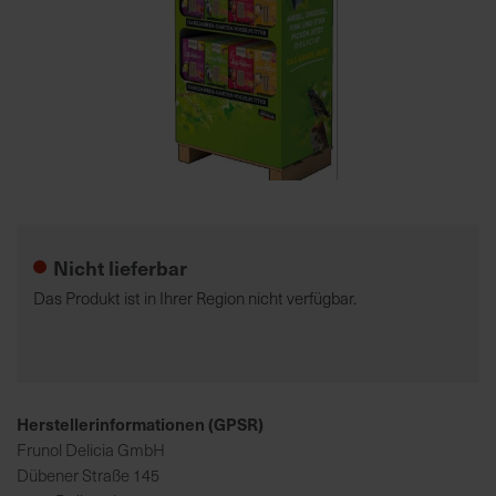
7
5
0
€
A
l
Zum
l
Anfang
e
der
Nicht lieferbar
I
Bildgalerie
n
springen
Das Produkt ist in Ihrer Region nicht verfügbar.
f
o
s
z
u
Herstellerinformationen (GPSR)
r
Frunol Delicia GmbH
E
Dübener Straße 145
r