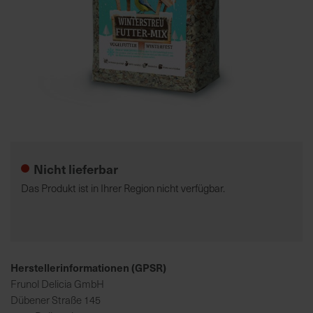
7
5
0
€
A
l
Zum
l
Anfang
e
der
Nicht lieferbar
I
Bildgalerie
n
springen
Das Produkt ist in Ihrer Region nicht verfügbar.
f
o
s
z
u
Herstellerinformationen (GPSR)
r
Frunol Delicia GmbH
E
Dübener Straße 145
r