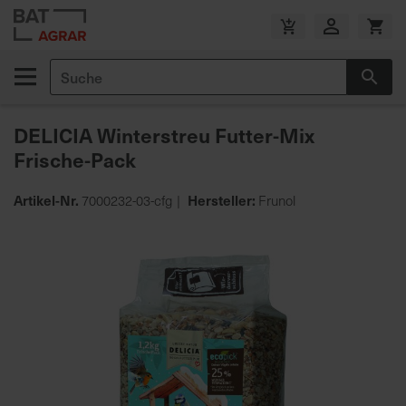
Zum
Inhalt
V
springen
e
Suche
r
Suc
s
a
DELICIA Winterstreu Futter-Mix
n
Frische-Pack
d
k
o
Artikel-Nr.
Hersteller:
7000232-03-cfg
Frunol
s
Zum
t
Ende
e
der
n
Bildgalerie
f
springen
r
e
i
a
b