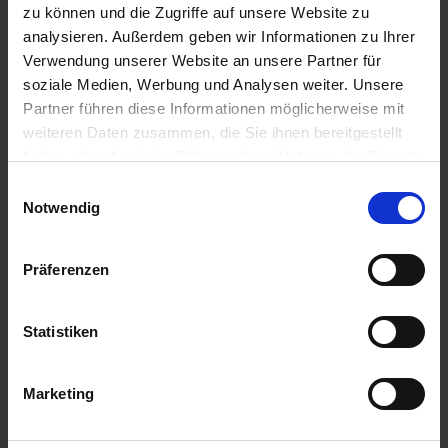
u
zu können und die Zugriffe auf unsere Website zu
n
analysieren. Außerdem geben wir Informationen zu Ihrer
g
Verwendung unserer Website an unsere Partner für
soziale Medien, Werbung und Analysen weiter. Unsere
Partner führen diese Informationen möglicherweise mit
weiteren Daten zusammen, die Sie ihnen bereitgestellt
haben oder die sie im Rahmen Ihrer Nutzung der Dienste
gesammelt haben.
Einwilligungsauswahl
Notwendig
DELICIA Energie Futter-Mix Frische-Pack
Präferenzen
Artikel-Nr.: 7001627-03-cfg
Statistiken
Marketing