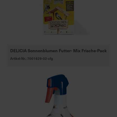
a
r
t
s
e
i
t
e
DELICIA Sonnenblumen Futter- Mix Frische-Pack
Artikel-Nr.: 7001629-02-cfg
S
c
h
n
e
l
l
e
u
n