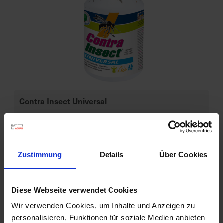
d
z
u
v
e
r
l
ä
Contra Insect Universal
s
s
Artikel-Nr.: 7000123-02-cfg
i
g
e
Ähnliche Produkte
Zustimmung
Details
Über Cookies
L
i
e
Diese Webseite verwendet Cookies
f
e
Wir verwenden Cookies, um Inhalte und Anzeigen zu
r
personalisieren, Funktionen für soziale Medien anbieten