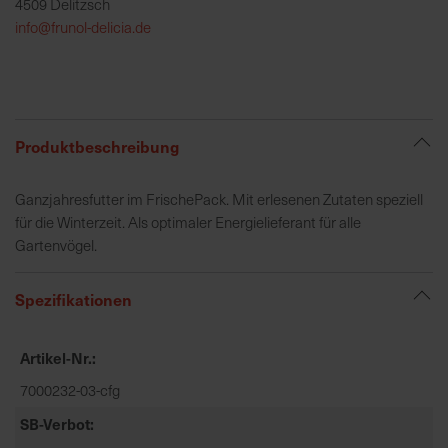
4509 Delitzsch
h
info@frunol-delicia.de
e
b
u
n
g
Produktbeschreibung
v
o
Ganzjahresfutter im FrischePack. Mit erlesenen Zutaten speziell
n
für die Winterzeit. Als optimaler Energielieferant für alle
V
Gartenvögel.
e
r
s
Spezifikationen
a
n
Artikel-Nr.
d
k
7000232-03-cfg
o
SB-Verbot
s