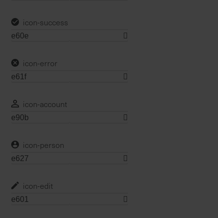
d
z
icon-success
u
v
e
icon-error
r
l
ä
s
icon-account
s
i
g
icon-person
e
L
i
e
icon-edit
f
e
r