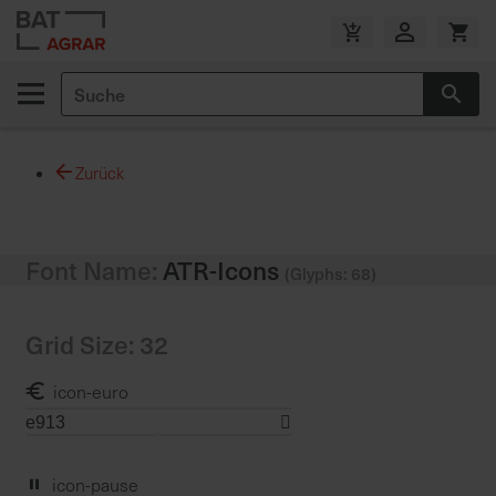
Zum
Inhalt
V
springen
e
Suche
r
Suc
s
a
n
Zurück
d
k
o
Font Name:
ATR-Icons
s
(Glyphs: 68)
t
e
Grid Size: 32
n
f
icon-euro
r
e
i
a
icon-pause
b