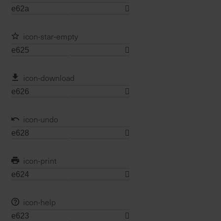
a
r
t
icon-star-empty
s
e
i
icon-download
t
e
S
icon-undo
c
h
n
icon-print
e
l
l
e
icon-help
u
n