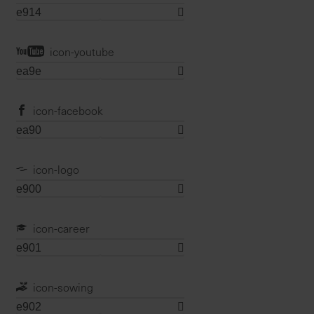
7
5
0
icon-youtube
€
A
icon-facebook
l
l
e
I
icon-logo
n
f
o
icon-career
s
z
u
r
icon-sowing
E
r