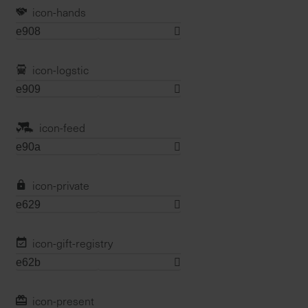
t
icon-hands
e
n
f
icon-logstic
i
n
d
e
icon-feed
n
S
i
e
icon-private
a
u
f
icon-gift-registry
d
e
r
S
icon-present
t