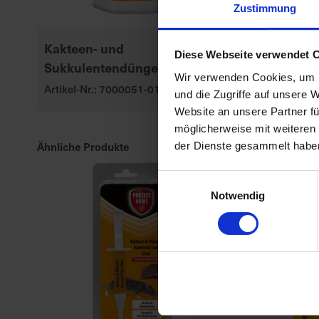
Zustimmung
Kakteen- und
Substral Her
Diese Webseite verwendet 
Sukkulentendünger 250 ml
Rasendünge
Wir verwenden Cookies, um I
Artikel-Nr.: 7000051-01
Artikel-Nr.: 70
und die Zugriffe auf unsere 
Website an unsere Partner fü
möglicherweise mit weiteren
Ähnliche Produkte
der Dienste gesammelt habe
Einwilligungsauswahl
Notwendig