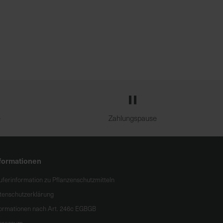
e
Zahlungspause
formationen
uferinformation zu Pflanzenschutzmitteln
tenschutzerklärung
formationen nach Art. 246c EGBGB