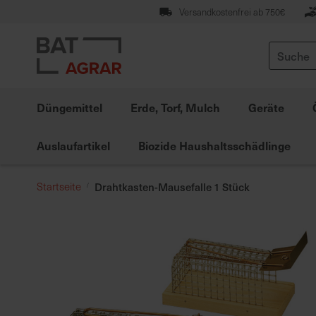
Zum
Versandkostenfrei ab 750€
Inhalt
springen
Suche
Düngemittel
Erde, Torf, Mulch
Geräte
Auslaufartikel
Biozide Haushaltsschädlinge
Startseite
Drahtkasten-Mausefalle 1 Stück
Zum
Ende
der
Bildgalerie
springen