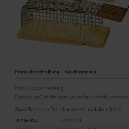
Zum
Anfang
Produktbeschreibung
Spezifikationen
der
Bildgalerie
Produktbeschreibung
springen
Rechteckiger Drahtkäfig zum Lebendfang von Mäusen mit ei
Spezifikationen Drahtkasten-Mausefalle 1 Stück
Artikel-Nr.
7000550-01