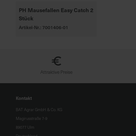
PH Mausefallen Easy Catch 2
Stück
Artikel-Nr.: 7001406-01
Attraktive Preise
Kontakt
BAT Agrar GmbH & Co. KG
Magirusstraße 7-9
89077 Ulm