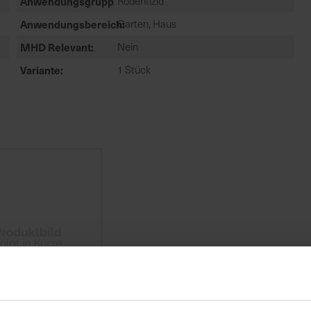
Anwendungsgruppe
Rodentizid
Anwendungsbereich
Garten, Haus
MHD Relevant
Nein
Variante
1 Stück