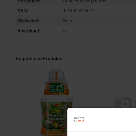
Hersteller
Detia Freyberg GmbH
EAN
4001003009621
SB-Verbot
Nein
Abverkauf
Ja
Empfohlene Produkte