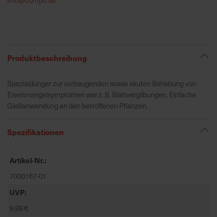
h
e
b
u
n
Produktbeschreibung
g
v
Spezialdünger zur vorbeugenden sowie akuten Behebung von
o
Eisenmangelsymptomen wie z. B. Blattvergilbungen. Einfache
n
Gießanwendung an den betroffenen Pflanzen.
V
e
Spezifikationen
r
s
a
Artikel-Nr.
n
7000167-01
d
k
UVP
o
9,99 €
s