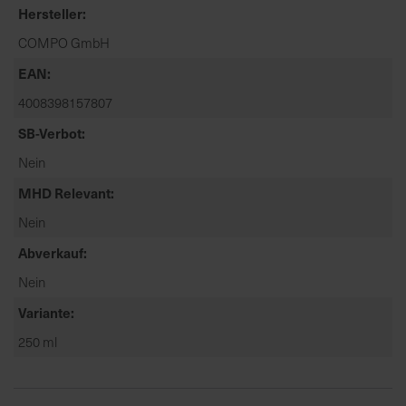
t
Hersteller
e
COMPO GmbH
n
f
EAN
i
4008398157807
n
SB-Verbot
d
e
Nein
n
MHD Relevant
S
i
Nein
e
Abverkauf
a
u
Nein
f
Variante
d
250 ml
e
r
S
t