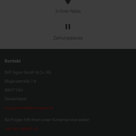
In Ihrer Nähe
Zahlungspause
Kontakt
BAT Agrar GmbH & Co. KG
Magirusstraße 7-9
89077 Ulm
Deutschland
hug.zentrale@bat-agrar.de
Bei Fragen hilft Ihnen unser Kundenservice weiter:
+49 251 60957 47