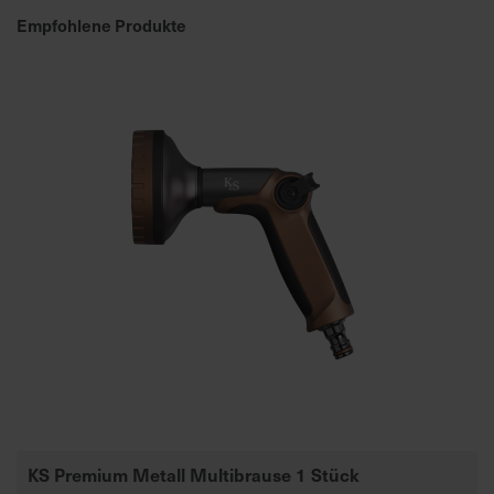
Empfohlene Produkte
a
r
t
s
e
i
t
e
S
c
h
n
e
l
l
e
u
KS Premium Metall Multibrause 1 Stück
n