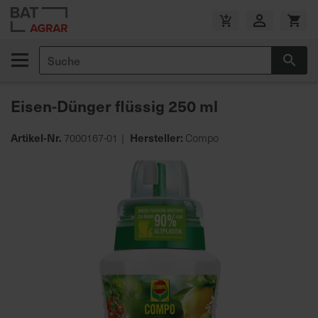
Zum
Inhalt
V
springen
e
Suche
r
Suc
s
a
Eisen-Dünger flüssig 250 ml
n
d
Artikel-Nr.
Hersteller:
7000167-01
Compo
k
o
Zum
s
Ende
t
der
e
Bildgalerie
n
springen
f
r
e
i
a
b