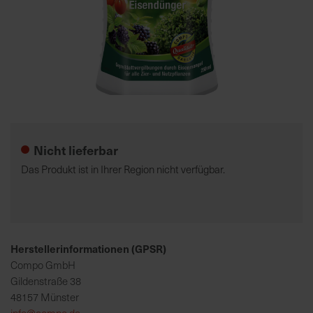
7
5
0
€
Zum
A
Anfang
l
der
l
Nicht lieferbar
Bildgalerie
e
springen
I
Das Produkt ist in Ihrer Region nicht verfügbar.
n
f
o
s
z
Herstellerinformationen (GPSR)
u
Compo GmbH
r
Gildenstraße 38
E
48157 Münster
r
info@compo.de