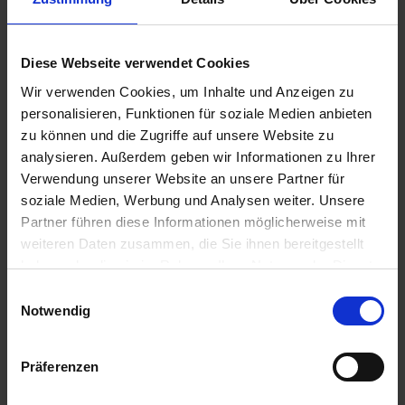
u
n
Substral Herbst-Rasendünger
g
Diese Webseite verwendet Cookies
Artikel-Nr.: 7000790-06-cfg
Wir verwenden Cookies, um Inhalte und Anzeigen zu
personalisieren, Funktionen für soziale Medien anbieten
Ähnliche Produkte
zu können und die Zugriffe auf unsere Website zu
analysieren. Außerdem geben wir Informationen zu Ihrer
Verwendung unserer Website an unsere Partner für
soziale Medien, Werbung und Analysen weiter. Unsere
Partner führen diese Informationen möglicherweise mit
weiteren Daten zusammen, die Sie ihnen bereitgestellt
haben oder die sie im Rahmen Ihrer Nutzung der Dienste
gesammelt haben.
Einwilligungsauswahl
Notwendig
Präferenzen