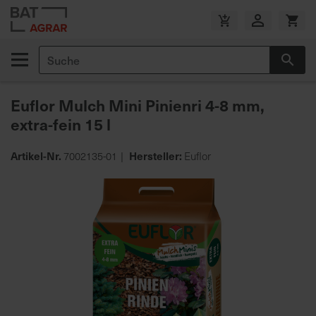
Zum
Inhalt
V
springen
e
Suche
r
Suc
s
a
Euflor Mulch Mini Pinienri 4-8 mm,
n
extra-fein 15 l
d
k
o
Artikel-Nr.
Hersteller:
7002135-01
Euflor
s
Zum
t
Ende
e
der
n
Bildgalerie
f
springen
r
e
i
a
b