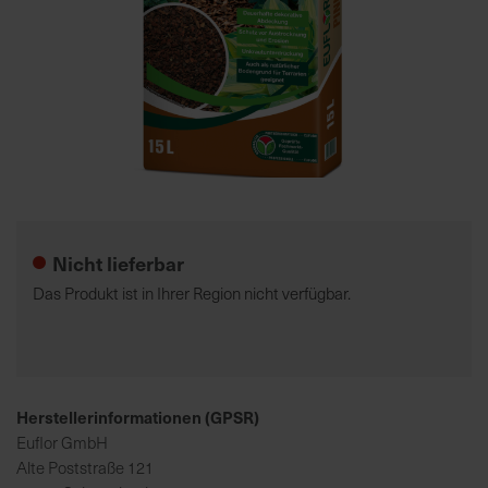
7
5
0
€
A
l
Zum
l
Anfang
e
der
Nicht lieferbar
I
Bildgalerie
n
springen
Das Produkt ist in Ihrer Region nicht verfügbar.
f
o
s
z
u
Herstellerinformationen (GPSR)
r
Euflor GmbH
E
Alte Poststraße 121
r