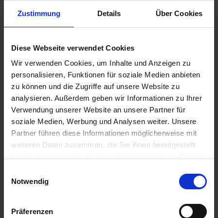
u
Zustimmung
Details
Über Cookies
n
g
Seramis Outdoor Pflanz-Gran. Beet-, Balkon- &
Diese Webseite verwendet Cookies
Kübelpflanz
Wir verwenden Cookies, um Inhalte und Anzeigen zu
Artikel-Nr.: 7000835-01-cfg
personalisieren, Funktionen für soziale Medien anbieten
zu können und die Zugriffe auf unsere Website zu
Ähnliche Produkte
analysieren. Außerdem geben wir Informationen zu Ihrer
Verwendung unserer Website an unsere Partner für
soziale Medien, Werbung und Analysen weiter. Unsere
Partner führen diese Informationen möglicherweise mit
weiteren Daten zusammen, die Sie ihnen bereitgestellt
haben oder die sie im Rahmen Ihrer Nutzung der Dienste
gesammelt haben.
Einwilligungsauswahl
Notwendig
Präferenzen