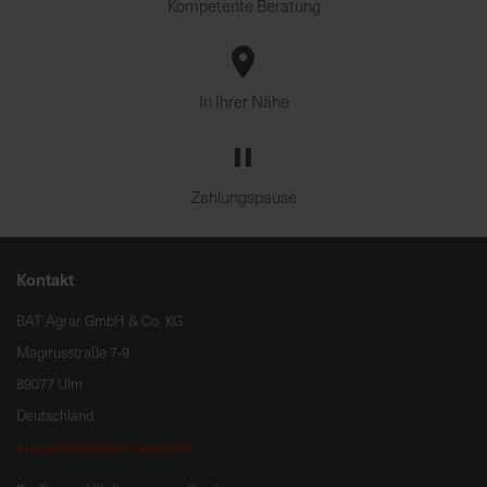
Kompetente Beratung
In Ihrer Nähe
Zahlungspause
Kontakt
BAT Agrar GmbH & Co. KG
Magirusstraße 7-9
89077 Ulm
Deutschland
hug.zentrale@bat-agrar.de