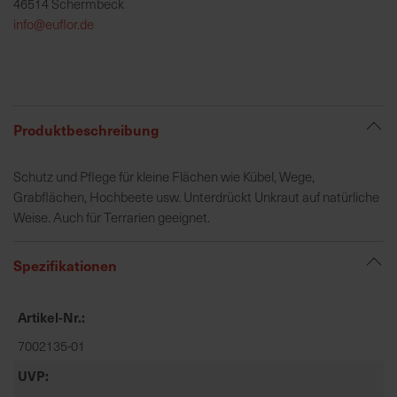
46514 Schermbeck
h
info@euflor.de
e
b
u
n
g
Produktbeschreibung
v
o
Schutz und Pflege für kleine Flächen wie Kübel, Wege,
n
Grabflächen, Hochbeete usw. Unterdrückt Unkraut auf natürliche
V
Weise. Auch für Terrarien geeignet.
e
r
s
Spezifikationen
a
n
Artikel-Nr.
d
k
7002135-01
o
UVP
s