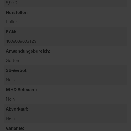
6,99 €
t
e
Hersteller
n
Euflor
f
i
EAN
n
4008089003123
d
e
Anwendungsbereich
n
Garten
S
SB-Verbot
i
e
Nein
a
MHD Relevant
u
f
Nein
d
Abverkauf
e
r
Nein
S
Variante
t