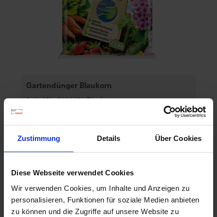
d
z
u
v
e
r
l
Gartendünger Blaukorn
ä
s
Artikel-Nr.: 7000271-D2-cfg
s
i
Ähnliche Produkte
g
Zustimmung
Details
Über Cookies
e
L
i
Diese Webseite verwendet Cookies
e
f
Wir verwenden Cookies, um Inhalte und Anzeigen zu
e
personalisieren, Funktionen für soziale Medien anbieten
r
zu können und die Zugriffe auf unsere Website zu