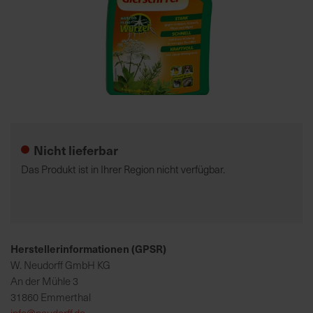
7
5
0
€
Zum
A
Anfang
l
der
l
Nicht lieferbar
Bildgalerie
e
springen
I
Das Produkt ist in Ihrer Region nicht verfügbar.
n
f
o
s
z
Herstellerinformationen (GPSR)
u
W. Neudorff GmbH KG
r
An der Mühle 3
E
31860 Emmerthal
r
info@neudorff.de