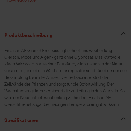
h
e
b
u
n
Produktbeschreibung
g
v
Finalsan AF GierschFrei beseitigt schnell und wochenlang
o
Giersch, Moos und Algen - ganz ohne Glyphosat. Das kraftvolle
n
2fach-Wirksystem aus einer Fettsäure, wie sie auch in der Natur
V
vorkommt, und einem Wachstumsregulator sorgt für eine schnelle
e
Bekämpfung bis in die Wurzel. Die Fettsäure zerstört die
r
Zellwände der Pflanzen und sorgt für die Sofortwirkung. Der
s
Wachstumsregulator verhindert die Zellteilung in den Wurzeln. So
a
wird der Neuaustrieb wochenlang verhindert. Finalsan AF
n
GierschFrei ist sogar bei niedrigen Temperaturen gut wirksam
d
k
Spezifikationen
o
s