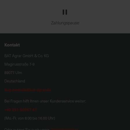
Zahlungspause
Kontakt
BAT Agrar GmbH & Co. KG
Magirusstraße 7-9
89077 Ulm
Deutschland
hug.zentrale@bat-agrar.de
Bei Fragen hilft Ihnen unser Kundenservice weiter:
+49 251 60957 47
(Mo.-Fr. von 8.00 bis 16.00 Uhr)
Onlineformular
Oder nutzen Sie auch unser
.