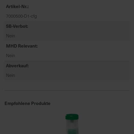
t
Artikel-Nr.
e
7000500-D1-cfg
n
f
SB-Verbot
i
Nein
n
d
MHD Relevant
e
Nein
n
S
Abverkauf
i
Nein
e
a
u
f
Empfohlene Produkte
d
e
r
S
t