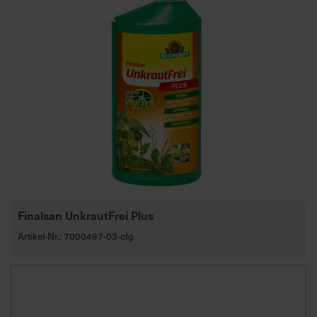
a
r
t
s
e
i
t
e
S
c
h
Finalsan UnkrautFrei Plus
n
e
Artikel-Nr.: 7000497-03-cfg
l
l
e
u
n