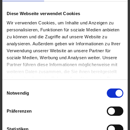
u
Ähnliche Produkte
n
Diese Webseite verwendet Cookies
g
Wir verwenden Cookies, um Inhalte und Anzeigen zu
personalisieren, Funktionen für soziale Medien anbieten
zu können und die Zugriffe auf unsere Website zu
analysieren. Außerdem geben wir Informationen zu Ihrer
Verwendung unserer Website an unsere Partner für
soziale Medien, Werbung und Analysen weiter. Unsere
Partner führen diese Informationen möglicherweise mit
weiteren Daten zusammen, die Sie ihnen bereitgestellt
haben oder die sie im Rahmen Ihrer Nutzung der Dienste
gesammelt haben.
Einwilligungsauswahl
Notwendig
Präferenzen
Finalsan UnkrautFrei Plus Mischdisplay 1 Display 28
Statistiken