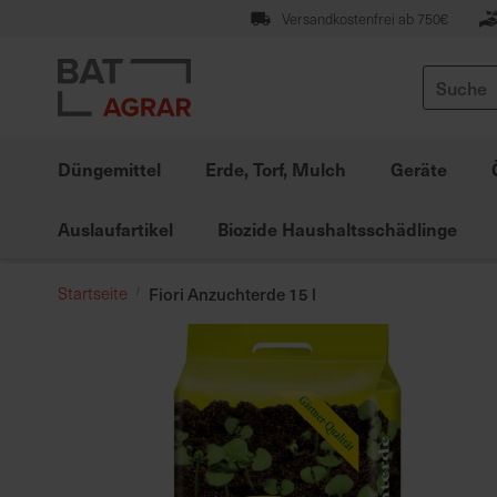
Zum
Versandkostenfrei ab 750€
Inhalt
springen
Suche
Düngemittel
Erde, Torf, Mulch
Geräte
Auslaufartikel
Biozide Haushaltsschädlinge
Startseite
Fiori Anzuchterde 15 l
Zum
Ende
der
Bildgalerie
springen