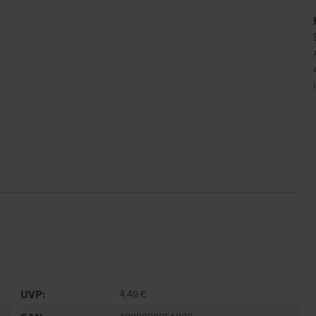
UVP
4,49 €