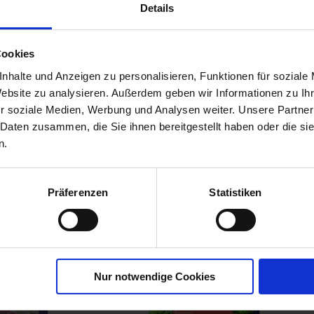
Details
oor Pflanz-
Cookies
 Balkon- &
nhalte und Anzeigen zu personalisieren, Funktionen für soziale
Website zu analysieren. Außerdem geben wir Informationen zu I
00835-01-cfg
r soziale Medien, Werbung und Analysen weiter. Unsere Partner
 Daten zusammen, die Sie ihnen bereitgestellt haben oder die s
n.
Präferenzen
Statistiken
Nur notwendige Cookies