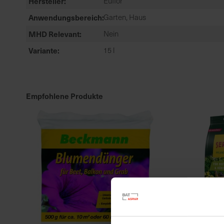
Hersteller
Euflor
Anwendungsbereich
Garten, Haus
MHD Relevant
Nein
Variante
15 l
Empfohlene Produkte