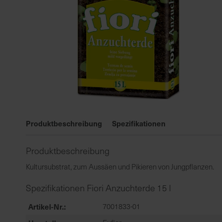
Zum
Anfang
Produktbeschreibung
Spezifikationen
der
Bildgalerie
Produktbeschreibung
springen
Kultursubstrat, zum Aussäen und Pikieren von Jungpflanzen.
Spezifikationen Fiori Anzuchterde 15 l
Artikel-Nr.
7001833-01