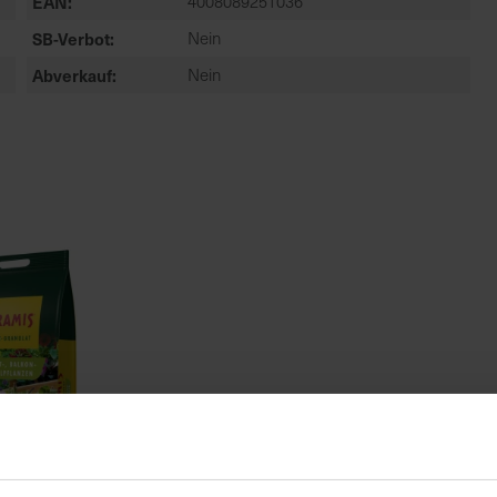
EAN
4008089251036
SB-Verbot
Nein
Abverkauf
Nein