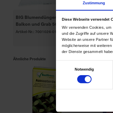
Zustimmung
BIG Blumendünger für Beet,
Seramis Outd
Diese Webseite verwendet 
Balkon und Grab 500 g
Gran. Beet-,
Wir verwenden Cookies, um I
Kübelpflanz
Artikel-Nr.: 7001026-01
und die Zugriffe auf unsere 
Artikel-Nr.: 70
Website an unsere Partner fü
möglicherweise mit weiteren
der Dienste gesammelt habe
Ähnliche Produkte
Einwilligungsauswahl
Notwendig