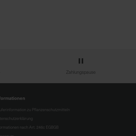
e
Zahlungspause
formationen
uferinformation zu Pflanzenschutzmitteln
tenschutzerklärung
formationen nach Art. 246c EGBGB