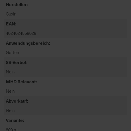
t
Hersteller
e
Cuxin
n
f
EAN
i
4024024559029
n
Anwendungsbereich
d
e
Garten
n
SB-Verbot
S
i
Nein
e
MHD Relevant
a
u
Nein
f
Abverkauf
d
Nein
e
r
Variante
S
800 ml
t