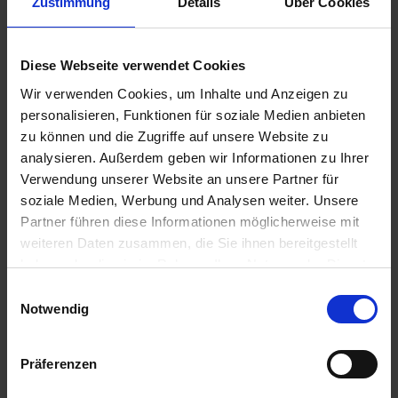
Zustimmung
Details
Über Cookies
u
n
MANNA Bio Rasendünger
g
Diese Webseite verwendet Cookies
Artikel-Nr.: 7002224-02-cfg
Wir verwenden Cookies, um Inhalte und Anzeigen zu
personalisieren, Funktionen für soziale Medien anbieten
Ähnliche Produkte
zu können und die Zugriffe auf unsere Website zu
analysieren. Außerdem geben wir Informationen zu Ihrer
Verwendung unserer Website an unsere Partner für
soziale Medien, Werbung und Analysen weiter. Unsere
Partner führen diese Informationen möglicherweise mit
weiteren Daten zusammen, die Sie ihnen bereitgestellt
haben oder die sie im Rahmen Ihrer Nutzung der Dienste
gesammelt haben.
Einwilligungsauswahl
Notwendig
Präferenzen