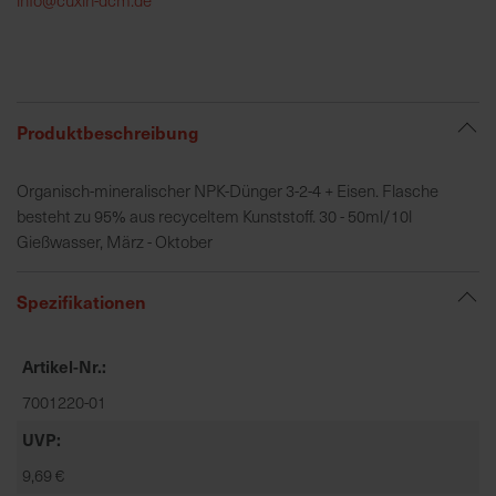
h
e
b
u
n
Produktbeschreibung
g
v
Organisch-mineralischer NPK-Dünger 3-2-4 + Eisen. Flasche
o
besteht zu 95% aus recyceltem Kunststoff. 30 - 50ml/10l
n
Gießwasser, März - Oktober
V
e
Spezifikationen
r
s
a
Artikel-Nr.
n
7001220-01
d
k
UVP
o
9,69 €
s