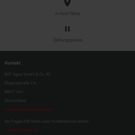
In Ihrer Nähe
Zahlungspause
Kontakt
BAT Agrar GmbH & Co. KG
Magirusstraße 7-9
89077 Ulm
Deutschland
hug.zentrale@bat-agrar.de
Bei Fragen hilft Ihnen unser Kundenservice weiter:
+49 251 60957 47