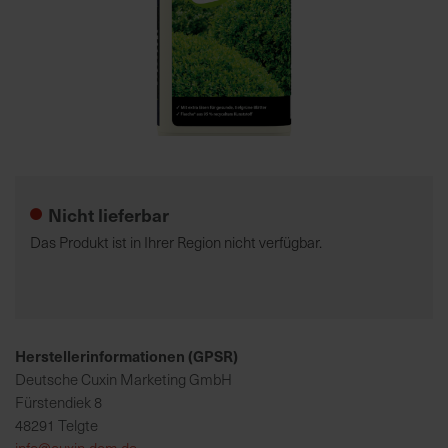
7
5
0
€
Zum
A
Anfang
l
der
l
Nicht lieferbar
Bildgalerie
e
springen
I
Das Produkt ist in Ihrer Region nicht verfügbar.
n
f
o
s
z
Herstellerinformationen (GPSR)
u
Deutsche Cuxin Marketing GmbH
r
Fürstendiek 8
E
48291 Telgte
r
info@cuxin-dcm.de