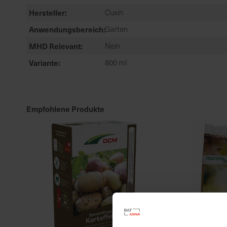
Hersteller
Cuxin
Anwendungsbereich
Garten
MHD Relevant
Nein
Variante
800 ml
Empfohlene Produkte