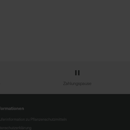
e
Zahlungspause
formationen
uferinformation zu Pflanzenschutzmitteln
tenschutzerklärung