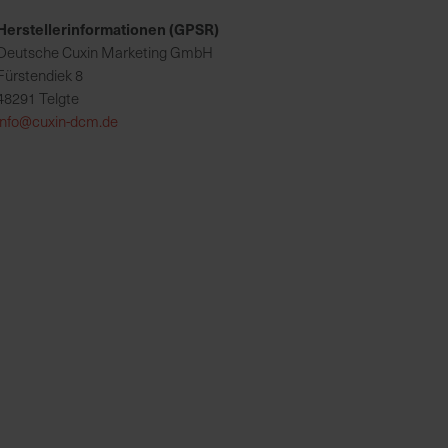
Herstellerinformationen (GPSR)
Deutsche Cuxin Marketing GmbH
Fürstendiek 8
48291 Telgte
info@cuxin-dcm.de