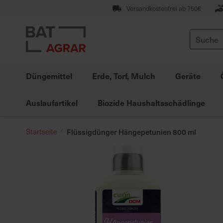
Zum
Versandkostenfrei ab 750€
Inhalt
springen
Suche
Düngemittel
Erde, Torf, Mulch
Geräte
Auslaufartikel
Biozide Haushaltsschädlinge
Startseite
Flüssigdünger Hängepetunien 800 ml
Zum
Ende
der
Bildgalerie
springen