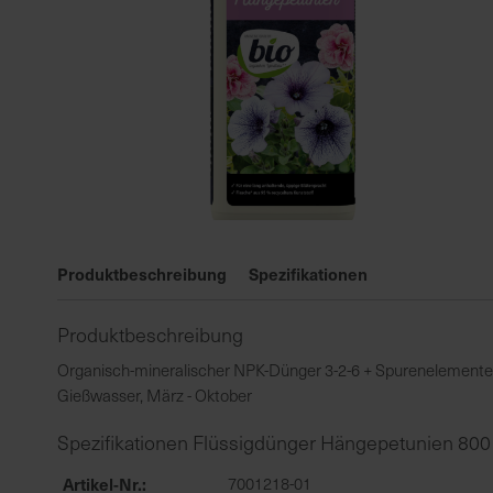
Zum
Anfang
Produktbeschreibung
Spezifikationen
der
Bildgalerie
Produktbeschreibung
springen
Organisch-mineralischer NPK-Dünger 3-2-6 + Spurenelemente. 
Gießwasser, März - Oktober
Spezifikationen Flüssigdünger Hängepetunien 800
Artikel-Nr.
7001218-01