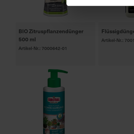
BIO Zitruspflanzendünger
Flüssigdüng
500 ml
Artikel-Nr.: 70
Artikel-Nr.: 7000642-01