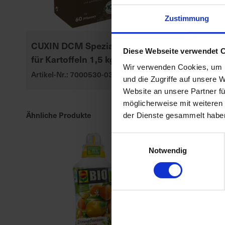
Zustimmung
CUXIN DCM Spezialdünger
MANNA Bio 
Diese Webseite verwendet 
für Kartoffeln 1,5 kg
Artikel-Nr.: 70
Wir verwenden Cookies, um I
Artikel-Nr.: 7000530-03
und die Zugriffe auf unsere 
Website an unsere Partner fü
möglicherweise mit weiteren
Ähnliche Produkte
der Dienste gesammelt habe
Einwilligungsauswahl
Notwendig