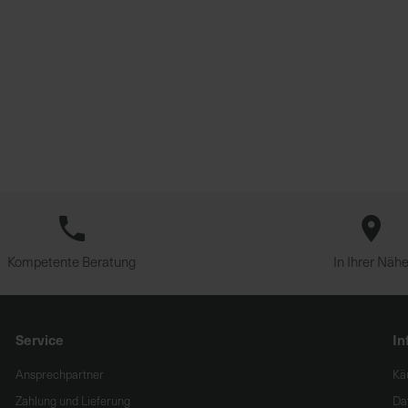
Kompetente Beratung
In Ihrer Näh
Service
In
Ansprechpartner
Kä
Zahlung und Lieferung
Da