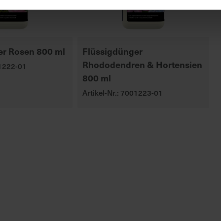
er Rosen 800 ml
Flüssigdünger
Rhododendren & Hortensien
01222-01
800 ml
Artikel-Nr.: 7001223-01