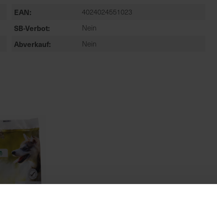
EAN
4024024551023
SB-Verbot
Nein
Abverkauf
Nein