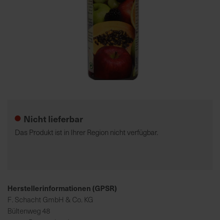
7
5
0
€
A
l
Zum
l
Anfang
e
der
Nicht lieferbar
I
Bildgalerie
n
springen
Das Produkt ist in Ihrer Region nicht verfügbar.
f
o
s
z
u
Herstellerinformationen (GPSR)
r
F. Schacht GmbH & Co. KG
E
Bültenweg 48
r