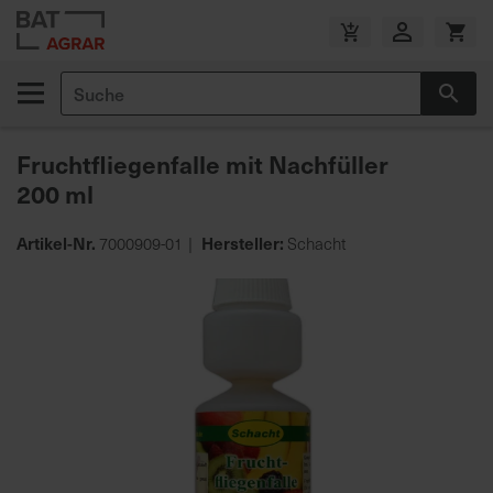
Zum
Inhalt
V
springen
e
Suche
r
Suc
s
a
Fruchtfliegenfalle mit Nachfüller
n
200 ml
d
k
o
Artikel-Nr.
Hersteller:
7000909-01
Schacht
s
Zum
t
Ende
e
der
n
Bildgalerie
f
springen
r
e
i
a
b