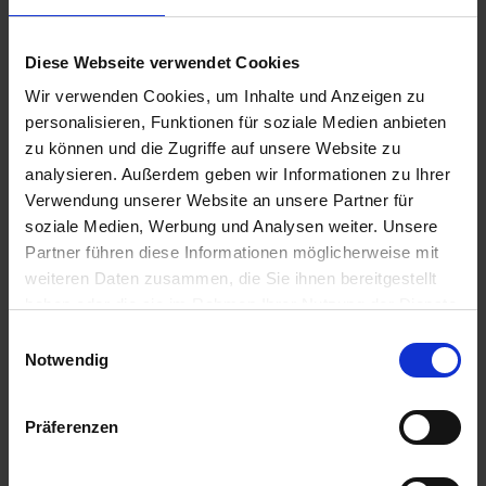
Variante
a
200 ml
r
Diese Webseite verwendet Cookies
t
Wir verwenden Cookies, um Inhalte und Anzeigen zu
s
e
personalisieren, Funktionen für soziale Medien anbieten
i
Empfohlene Produkte
zu können und die Zugriffe auf unsere Website zu
t
analysieren. Außerdem geben wir Informationen zu Ihrer
e
Verwendung unserer Website an unsere Partner für
soziale Medien, Werbung und Analysen weiter. Unsere
Partner führen diese Informationen möglicherweise mit
S
weiteren Daten zusammen, die Sie ihnen bereitgestellt
c
haben oder die sie im Rahmen Ihrer Nutzung der Dienste
h
gesammelt haben.
n
Einwilligungsauswahl
e
Notwendig
l
l
Präferenzen
e
u
n