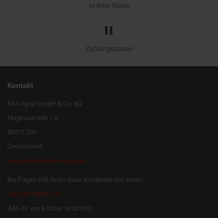
In Ihrer Nähe
Zahlungspause
Kontakt
BAT Agrar GmbH & Co. KG
Magirusstraße 7-9
89077 Ulm
Deutschland
hug.zentrale@bat-agrar.de
Bei Fragen hilft Ihnen unser Kundenservice weiter:
+49 251 60957 47
(Mo.-Fr. von 8.00 bis 16.00 Uhr)