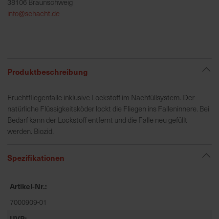
38106 Braunschweig
h
info@schacht.de
e
b
u
n
g
Produktbeschreibung
v
o
Fruchtfliegenfalle inklusive Lockstoff im Nachfüllsystem. Der
n
natürliche Flüssigkeitsköder lockt die Fliegen ins Falleninnere. Bei
V
Bedarf kann der Lockstoff entfernt und die Falle neu gefüllt
e
werden. Biozid.
r
s
a
Spezifikationen
n
d
Artikel-Nr.
k
o
7000909-01
s
UVP