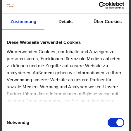
u
n
g
Zustimmung
Details
Über Cookies
Diese Webseite verwendet Cookies
Wir verwenden Cookies, um Inhalte und Anzeigen zu
Contra Insect Universal
personalisieren, Funktionen für soziale Medien anbieten
zu können und die Zugriffe auf unsere Website zu
Artikel-Nr.: 7000123-02-cfg
analysieren. Außerdem geben wir Informationen zu Ihrer
Verwendung unserer Website an unsere Partner für
Ähnliche Produkte
soziale Medien, Werbung und Analysen weiter. Unsere
Partner führen diese Informationen möglicherweise mit
weiteren Daten zusammen, die Sie ihnen bereitgestellt
haben oder die sie im Rahmen Ihrer Nutzung der Dienste
gesammelt haben.
Einwilligungsauswahl
Notwendig