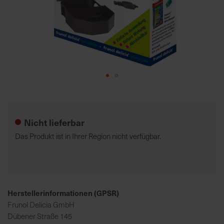
7
5
0
€
A
l
Zum
l
Anfang
e
der
I
Nicht lieferbar
Bildgalerie
n
springen
Das Produkt ist in Ihrer Region nicht verfügbar.
f
o
s
z
u
Herstellerinformationen (GPSR)
r
Frunol Delicia GmbH
E
Dübener Straße 145
r