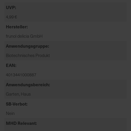
t
UVP
e
n
4,99 €
f
Hersteller
i
frunol delicia GmbH
n
d
Anwendungsgruppe
e
Biotechnisches Produkt
n
S
EAN
i
4013441000887
e
a
Anwendungsbereich
u
Garten, Haus
f
SB-Verbot
d
e
Nein
r
MHD Relevant
S
t