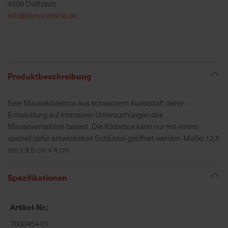
4509 Delitzsch
h
info@frunol-delicia.de
e
b
u
n
g
Produktbeschreibung
v
o
Eine Mäuseköderbox aus schwarzem Kunststoff, deren
n
Entwicklung auf intensiven Untersuchungen des
V
Mäuseverhaltens basiert. Die Köderbox kann nur mit einem
e
speziell dafür entwickelten Schlüssel geöffnet werden. Maße: 12,5
r
cm x 9,5 cm x 4 cm
s
a
n
Spezifikationen
d
k
Artikel-Nr.
o
s
7000454-01