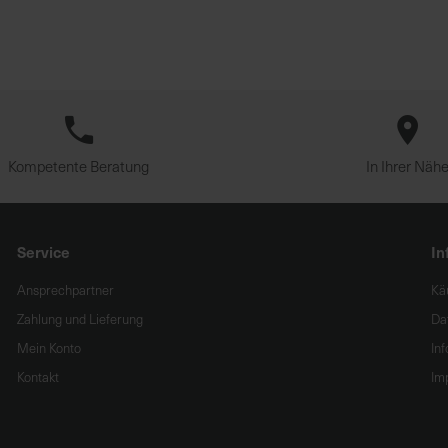
Kompetente Beratung
In Ihrer Näh
Service
In
Ansprechpartner
Kä
Zahlung und Lieferung
Da
Mein Konto
In
Kontakt
Im