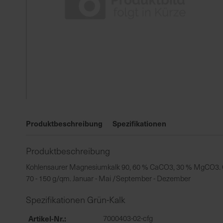
Zum
Anfang
Produktbeschreibung
Spezifikationen
der
Bildgalerie
Produktbeschreibung
springen
Kohlensaurer Magnesiumkalk 90, 60 % CaCO3, 30 % MgCO3. Gekö
70 - 150 g/qm. Januar - Mai /September - Dezember
Spezifikationen Grün-Kalk
Artikel-Nr.
7000403-02-cfg