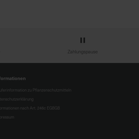
e
Zahlungspause
formationen
uferinformation zu Pflanzenschutzmitteln
tenschutzerklärung
formationen nach Art. 246c EGBGB
pressum