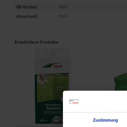
SB-Verbot
Nein
Abverkauf
Nein
Empfohlene Produkte
Zustimmung