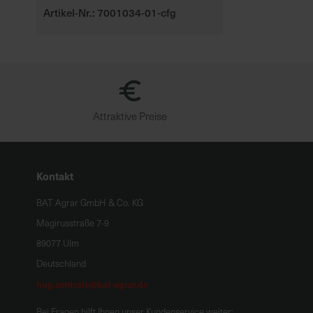
Artikel-Nr.: 7001034-01-cfg
Attraktive Preise
Kontakt
BAT Agrar GmbH & Co. KG
Magirusstraße 7-9
89077 Ulm
Deutschland
hug.zentrale@bat-agrar.de
Bei Fragen hilft Ihnen unser Kundenservice weiter: