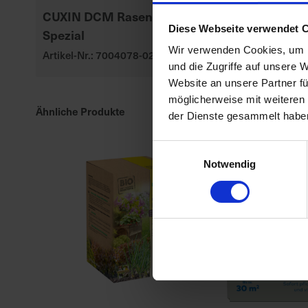
CUXIN DCM Rasendünger
BioTrissol Zi
Diese Webseite verwendet 
Spezial
Mediterranp
Wir verwenden Cookies, um I
Artikel-Nr.: 7004078-02-cfg
Artikel-Nr.: 70
und die Zugriffe auf unsere 
Website an unsere Partner fü
möglicherweise mit weiteren
Ähnliche Produkte
der Dienste gesammelt habe
Einwilligungsauswahl
Notwendig