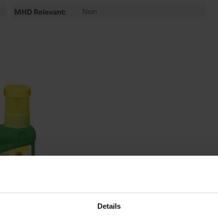
MHD Relevant
Nein
Details