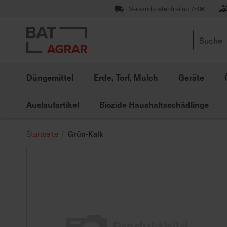
Zum
Versandkostenfrei ab 750€
Inhalt
springen
Suche
Düngemittel
Erde, Torf, Mulch
Geräte
Auslaufartikel
Biozide Haushaltsschädlinge
Grün-Kalk
Startseite
Zum
Ende
der
Bildgalerie
springen