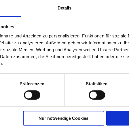
Details
Cookies
Sport-und
nhalte und Anzeigen zu personalisieren, Funktionen für soziale
Website zu analysieren. Außerdem geben wir Informationen zu I
01622-03-cfg
r soziale Medien, Werbung und Analysen weiter. Unsere Partner
 Daten zusammen, die Sie ihnen bereitgestellt haben oder die s
n.
Präferenzen
Statistiken
Nur notwendige Cookies