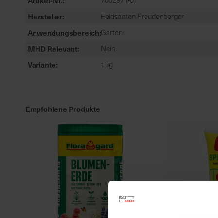
Artikel-Nr.
7002971-01
Hersteller
Feldsaaten Freudenberger
Anwendungsbereich
Garten
MHD Relevant
Nein
Variante
1 kg
Empfohlene Produkte