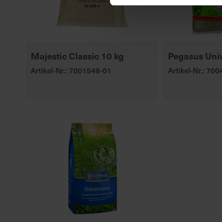
Majestic Classic 10 kg
Pegasus Uni
Artikel-Nr.: 7001548-01
Artikel-Nr.: 70