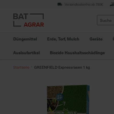
Zum
Versandkostenfrei ab 750€
Inhalt
springen
Suche
Düngemittel
Erde, Torf, Mulch
Geräte
Auslaufartikel
Biozide Haushaltsschädlinge
GREENFIELD Expressrasen 1 kg
Startseite
Zum
Ende
der
Bildgalerie
springen