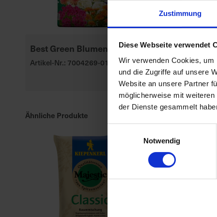
Zustimmung
Diese Webseite verwendet 
Best Green Blumenerde
GREENLINE 
Spielrasen
Wir verwenden Cookies, um I
Artikel-Nr.: 7004269-01-cfg
und die Zugriffe auf unsere 
Artikel-Nr.: 70
Website an unsere Partner fü
möglicherweise mit weiteren
der Dienste gesammelt habe
Ähnliche Produkte
Einwilligungsauswahl
Notwendig