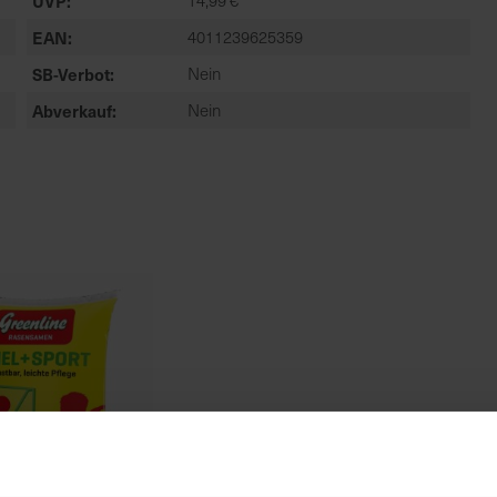
UVP
14,99 €
EAN
4011239625359
SB-Verbot
Nein
Abverkauf
Nein