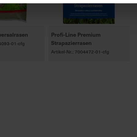
versalrasen
Profi-Line Premium
Strapazierrasen
04093-01-cfg
Artikel-Nr.: 7004472-01-cfg