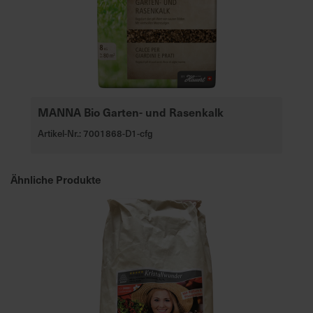
u
n
g
MANNA Bio Garten- und Rasenkalk
Artikel-Nr.: 7001868-D1-cfg
Ähnliche Produkte