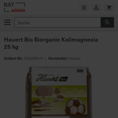
Zum
Inhalt
V
springen
e
Suche
r
Suc
s
a
Hauert Bio Biorganic Kalimagnesia
n
25 kg
d
k
o
Artikel-Nr.
Hersteller:
7002450-01
Hauert
s
Zum
t
Ende
e
der
n
Bildgalerie
f
springen
r
e
i
a
b