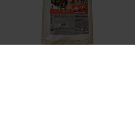
Mairol Blumen-Dünger Kristall
Artikel-Nr.: 7001708-05-cfg