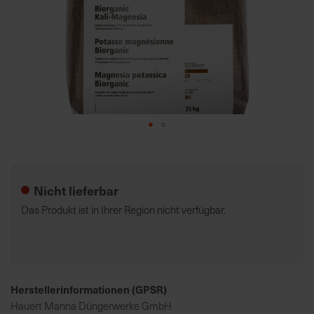
7
5
0
€
A
l
l
Zum
e
Anfang
I
der
n
Nicht lieferbar
Bildgalerie
f
springen
Das Produkt ist in Ihrer Region nicht verfügbar.
o
s
z
u
r
Herstellerinformationen (GPSR)
E
Hauert Manna Düngerwerke GmbH
r