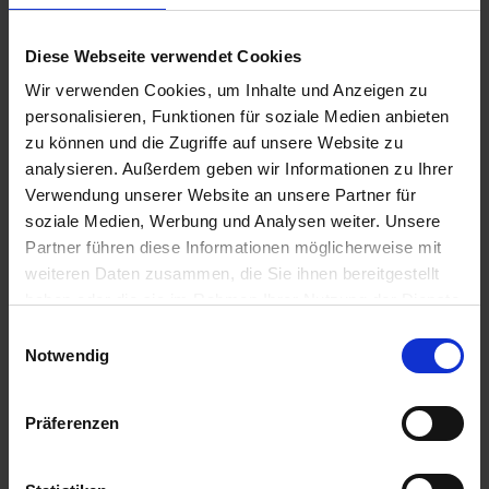
t
7002450-01
e
UVP
Diese Webseite verwendet Cookies
n
f
117,95 €
Wir verwenden Cookies, um Inhalte und Anzeigen zu
i
personalisieren, Funktionen für soziale Medien anbieten
Hersteller
n
zu können und die Zugriffe auf unsere Website zu
d
Hauert
analysieren. Außerdem geben wir Informationen zu Ihrer
e
Verwendung unserer Website an unsere Partner für
EAN
n
soziale Medien, Werbung und Analysen weiter. Unsere
7610933110023
S
Partner führen diese Informationen möglicherweise mit
i
Anwendungsbereich
weiteren Daten zusammen, die Sie ihnen bereitgestellt
e
haben oder die sie im Rahmen Ihrer Nutzung der Dienste
Garten
a
gesammelt haben.
Einwilligungsauswahl
u
SB-Verbot
Notwendig
f
Nein
d
e
MHD Relevant
Präferenzen
r
Nein
S
Abverkauf
t