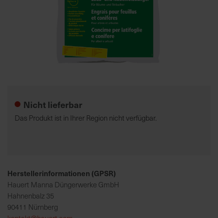
7
5
0
€
Zum
A
Anfang
l
der
l
Nicht lieferbar
Bildgalerie
e
springen
I
Das Produkt ist in Ihrer Region nicht verfügbar.
n
f
o
s
z
Herstellerinformationen (GPSR)
u
Hauert Manna Düngerwerke GmbH
r
Hahnenbalz 35
E
90411 Nürnberg
r
kontakt@hauert.com