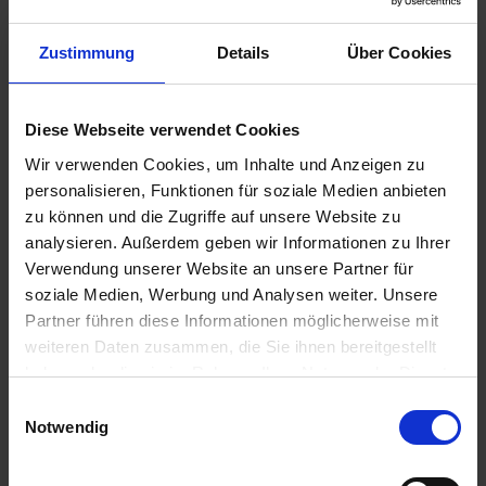
u
n
Zustimmung
Details
Über Cookies
g
Diese Webseite verwendet Cookies
MANNA Bio Garten- und Rasenkalk
Wir verwenden Cookies, um Inhalte und Anzeigen zu
personalisieren, Funktionen für soziale Medien anbieten
Artikel-Nr.: 7001868-D1-cfg
zu können und die Zugriffe auf unsere Website zu
analysieren. Außerdem geben wir Informationen zu Ihrer
Ähnliche Produkte
Verwendung unserer Website an unsere Partner für
soziale Medien, Werbung und Analysen weiter. Unsere
Partner führen diese Informationen möglicherweise mit
weiteren Daten zusammen, die Sie ihnen bereitgestellt
haben oder die sie im Rahmen Ihrer Nutzung der Dienste
gesammelt haben.
Einwilligungsauswahl
Notwendig