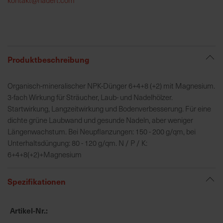
h
e
b
u
n
Produktbeschreibung
g
v
Organisch-mineralischer NPK-Dünger 6+4+8 (+2) mit Magnesium.
o
3-fach Wirkung für Sträucher, Laub- und Nadelhölzer.
n
Startwirkung, Langzeitwirkung und Bodenverbesserung. Für eine
V
dichte grüne Laubwand und gesunde Nadeln, aber weniger
e
Längenwachstum. Bei Neupflanzungen: 150 - 200 g/qm, bei
r
Unterhaltsdüngung: 80 - 120 g/qm. N / P / K:
s
6+4+8(+2)+Magnesium
a
n
Spezifikationen
d
k
o
Artikel-Nr.
s