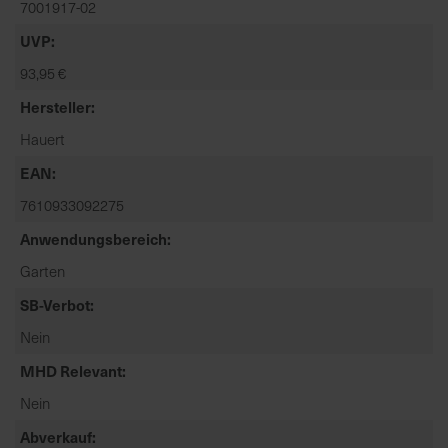
7001917-02
t
e
UVP
n
93,95 €
f
i
Hersteller
n
Hauert
d
e
EAN
n
7610933092275
S
Anwendungsbereich
i
e
Garten
a
SB-Verbot
u
f
Nein
d
MHD Relevant
e
r
Nein
S
Abverkauf
t