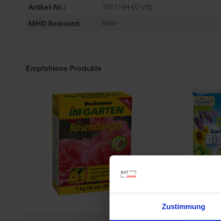
Artikel-Nr.
7001184-02-cfg
MHD Relevant
Nein
Empfohlene Produkte
Zustimmung