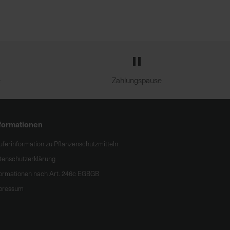
e
Zahlungspause
formationen
uferinformation zu Pflanzenschutzmitteln
tenschutzerklärung
formationen nach Art. 246c EGBGB
pressum