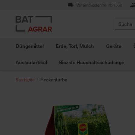
Zum
Versandkostenfrei ab 750€
Inhalt
springen
Suche
Düngemittel
Erde, Torf, Mulch
Geräte
Auslaufartikel
Biozide Haushaltsschädlinge
Heckenturbo
Startseite
Zum
Ende
der
Bildgalerie
springen