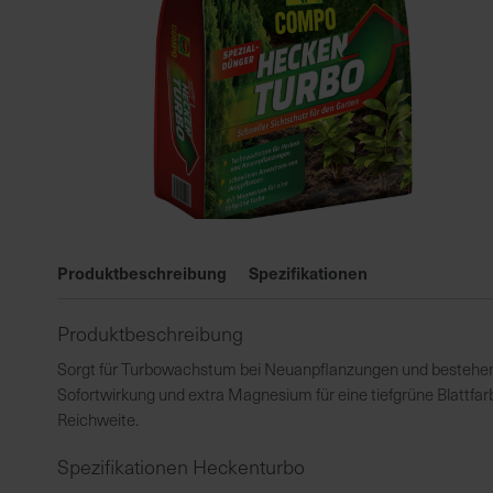
Zum
Anfang
Produktbeschreibung
Spezifikationen
der
Bildgalerie
Produktbeschreibung
springen
Sorgt für Turbowachstum bei Neuanpflanzungen und bestehend
Sofortwirkung und extra Magnesium für eine tiefgrüne Blattfa
Reichweite.
Spezifikationen Heckenturbo