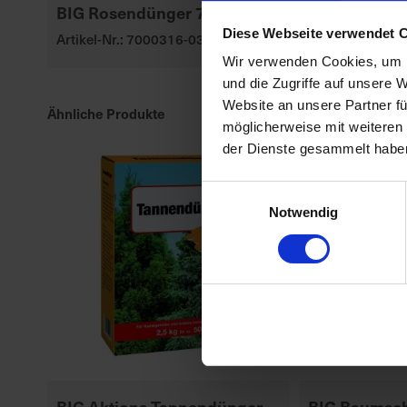
BIG Rosendünger 7+5+8
Gartendünge
Diese Webseite verwendet 
Artikel-Nr.: 7000316-03-cfg
Artikel-Nr.: 70
Wir verwenden Cookies, um I
und die Zugriffe auf unsere 
Website an unsere Partner fü
Ähnliche Produkte
möglicherweise mit weiteren
der Dienste gesammelt habe
Einwilligungsauswahl
Notwendig
BIG Aktions Tannendünger
BIG Baumsch