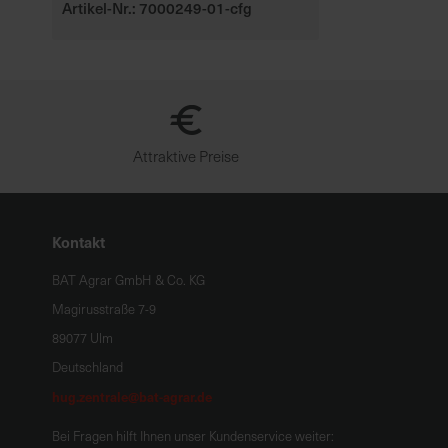
Artikel-Nr.: 7000249-01-cfg
Attraktive Preise
Kontakt
BAT Agrar GmbH & Co. KG
Magirusstraße 7-9
89077 Ulm
Deutschland
hug.zentrale@bat-agrar.de
Bei Fragen hilft Ihnen unser Kundenservice weiter: