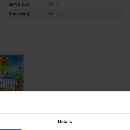
SB-Verbot
Nein
Abverkauf
Nein
Details