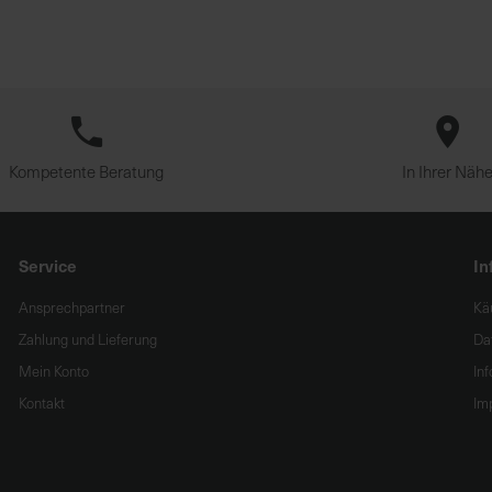
Kompetente Beratung
In Ihrer Näh
Service
In
Ansprechpartner
Kä
Zahlung und Lieferung
Da
Mein Konto
In
Kontakt
Im