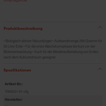
h
e
b
u
n
Produktbeschreibung
g
v
• Biologisch aktiver Naturdünger • Aufwandmenge 250 Gramm für
o
20 Liter Erde • Für die erste Wachstumsphase bis kurz vor der
n
Blütenentwicklung • Auch für die Wiederaufbereitung von Erden
V
nach dem Kulturzeitraum geeignet
e
r
Spezifikationen
s
a
n
Artikel-Nr.
d
7004021-01-cfg
k
o
Hersteller
s