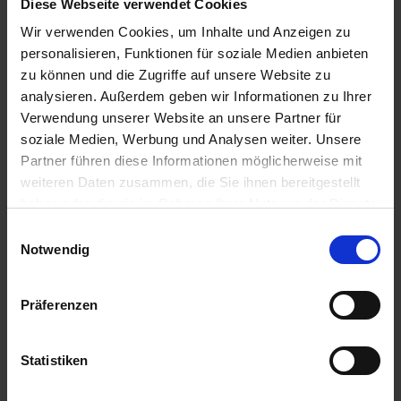
Diese Webseite verwendet Cookies
u
n
Wir verwenden Cookies, um Inhalte und Anzeigen zu
g
personalisieren, Funktionen für soziale Medien anbieten
zu können und die Zugriffe auf unsere Website zu
analysieren. Außerdem geben wir Informationen zu Ihrer
Verwendung unserer Website an unsere Partner für
soziale Medien, Werbung und Analysen weiter. Unsere
Partner führen diese Informationen möglicherweise mit
weiteren Daten zusammen, die Sie ihnen bereitgestellt
haben oder die sie im Rahmen Ihrer Nutzung der Dienste
gesammelt haben.
Einwilligungsauswahl
Notwendig
Präferenzen
Substral Dünger-Stäbchen für Balkonblumen 10
Stück
Statistiken
Artikel-Nr.: 7000247-01