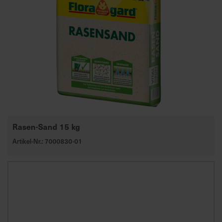
a
r
t
s
e
i
t
e
S
Rasen-Sand 15 kg
c
h
Artikel-Nr.: 7000830-01
n
e
l
l
e
u
n