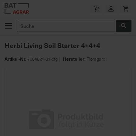
Zum
Inhalt
V
springen
e
Suche
r
Suc
s
a
Herbi Living Soil Starter 4+4+4
n
d
Artikel-Nr.
Hersteller:
7004021-01-cfg
Floragard
k
o
Zum
s
Ende
t
der
e
Bildgalerie
n
springen
f
r
e
i
a
b