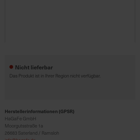
7
5
0
€
Zum
A
Anfang
l
der
l
Nicht lieferbar
Bildgalerie
e
springen
I
Das Produkt ist in Ihrer Region nicht verfügbar.
n
f
o
s
z
Herstellerinformationen (GPSR)
u
HaGaFe GmbH
r
Moorgutsstraße 1a
E
26683 Saterland / Ramsloh
r
info@hagafe.de