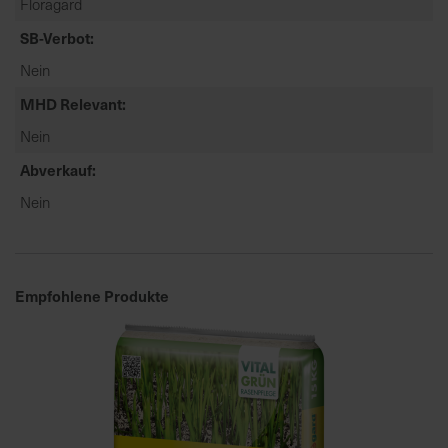
Floragard
t
e
SB-Verbot
n
Nein
f
i
MHD Relevant
n
Nein
d
Abverkauf
e
n
Nein
S
i
e
a
Empfohlene Produkte
u
f
d
e
r
S
t