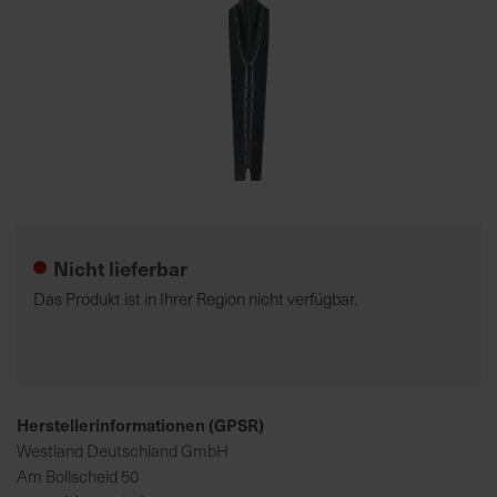
7
5
0
€
A
l
Zum
l
Anfang
e
der
Nicht lieferbar
I
Bildgalerie
n
springen
Das Produkt ist in Ihrer Region nicht verfügbar.
f
o
s
z
u
Herstellerinformationen (GPSR)
r
Westland Deutschland GmbH
E
Am Bollscheid 50
r