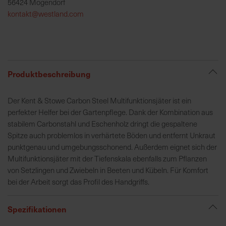
56424 Mogendorf
h
kontakt@westland.com
e
b
u
n
g
Produktbeschreibung
v
o
Der Kent & Stowe Carbon Steel Multifunktionsjäter ist ein
n
perfekter Helfer bei der Gartenpflege. Dank der Kombination aus
V
stabilem Carbonstahl und Eschenholz dringt die gespaltene
e
Spitze auch problemlos in verhärtete Böden und entfernt Unkraut
r
punktgenau und umgebungsschonend. Außerdem eignet sich der
s
Multifunktionsjäter mit der Tiefenskala ebenfalls zum Pflanzen
a
von Setzlingen und Zwiebeln in Beeten und Kübeln. Für Komfort
n
bei der Arbeit sorgt das Profil des Handgriffs.
d
k
o
Spezifikationen
s