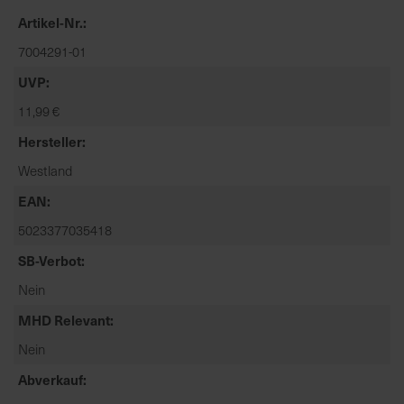
t
Artikel-Nr.
e
n
7004291-01
f
UVP
i
11,99 €
n
d
Hersteller
e
Westland
n
S
EAN
i
5023377035418
e
a
SB-Verbot
u
Nein
f
MHD Relevant
d
e
Nein
r
Abverkauf
S
t