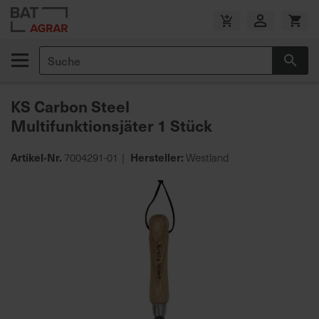
Zum
Inhalt
V
springen
e
Suche
r
Suc
s
a
KS Carbon Steel
n
Multifunktionsjäter 1 Stück
d
k
o
Artikel-Nr.
Hersteller:
7004291-01
Westland
s
Zum
t
Ende
e
der
n
Bildgalerie
f
springen
r
e
i
a
b