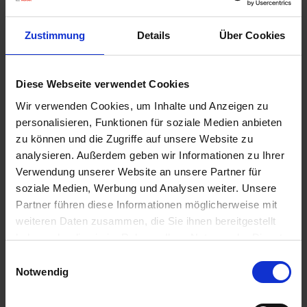
u
n
Zustimmung
Details
Über Cookies
g
Diese Webseite verwendet Cookies
Seramis Outdoor Pflanz-Gran. Beet-, Balkon- &
Kübelpflanz
Wir verwenden Cookies, um Inhalte und Anzeigen zu
personalisieren, Funktionen für soziale Medien anbieten
Artikel-Nr.: 7000835-01-cfg
zu können und die Zugriffe auf unsere Website zu
analysieren. Außerdem geben wir Informationen zu Ihrer
Ähnliche Produkte
Verwendung unserer Website an unsere Partner für
soziale Medien, Werbung und Analysen weiter. Unsere
Partner führen diese Informationen möglicherweise mit
weiteren Daten zusammen, die Sie ihnen bereitgestellt
haben oder die sie im Rahmen Ihrer Nutzung der Dienste
gesammelt haben.
Einwilligungsauswahl
Notwendig