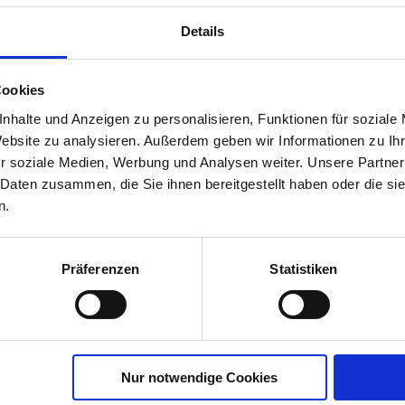
Details
Cookies
oor Pflanz-
nhalte und Anzeigen zu personalisieren, Funktionen für soziale
 Balkon- &
Website zu analysieren. Außerdem geben wir Informationen zu I
r soziale Medien, Werbung und Analysen weiter. Unsere Partner
00835-01-cfg
 Daten zusammen, die Sie ihnen bereitgestellt haben oder die s
n.
Präferenzen
Statistiken
Nur notwendige Cookies