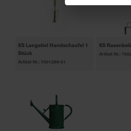
KS Langstiel Handschaufel 1
KS Rasenbelü
Stück
Artikel-Nr.: 70
Artikel-Nr.: 7001299-01