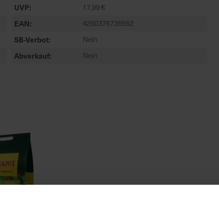
UVP
17,99 €
EAN
4260376736552
SB-Verbot
Nein
Abverkauf
Nein