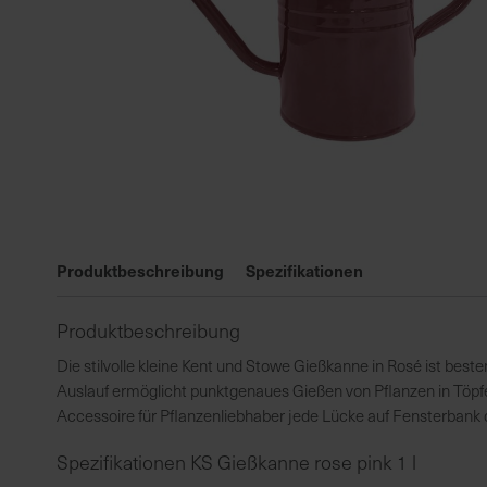
Zum
Anfang
Produktbeschreibung
Spezifikationen
der
Bildgalerie
Produktbeschreibung
springen
Die stilvolle kleine Kent und Stowe Gießkanne in Rosé ist be
Auslauf ermöglicht punktgenaues Gießen von Pflanzen in Töpfen 
Accessoire für Pflanzenliebhaber jede Lücke auf Fensterbank 
Spezifikationen KS Gießkanne rose pink 1 l