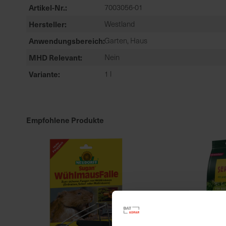
Artikel-Nr.
7003056-01
Hersteller
Westland
Anwendungsbereich
Garten, Haus
MHD Relevant
Nein
Variante
1 l
Empfohlene Produkte