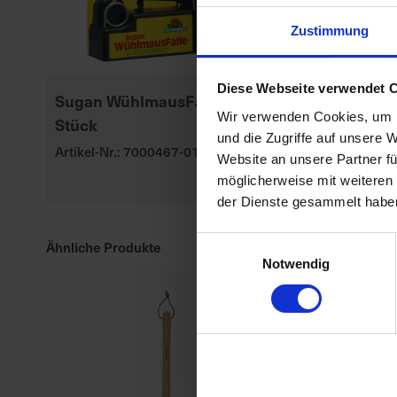
Zustimmung
Diese Webseite verwendet 
Sugan WühlmausFalle 1
Seramis Outd
Wir verwenden Cookies, um I
Stück
Gran. Beet-,
und die Zugriffe auf unsere 
Kübelpflanz
Artikel-Nr.: 7000467-01
Website an unsere Partner fü
Artikel-Nr.: 70
möglicherweise mit weiteren
der Dienste gesammelt habe
Einwilligungsauswahl
Ähnliche Produkte
Notwendig