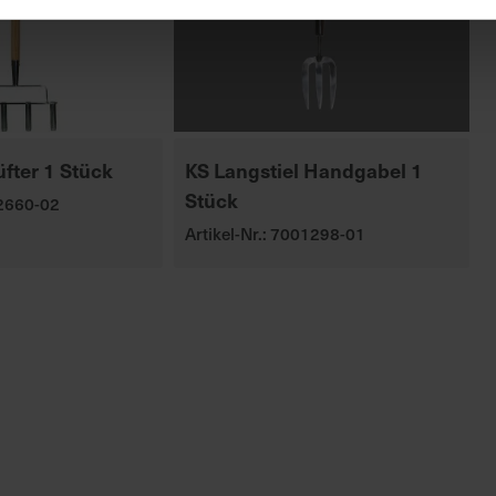
fter 1 Stück
KS Langstiel Handgabel 1
Stück
02660-02
Artikel-Nr.: 7001298-01