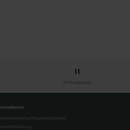
e
Zahlungspause
formationen
uferinformation zu Pflanzenschutzmitteln
tenschutzerklärung