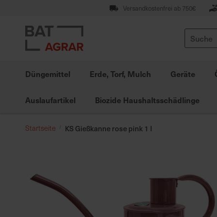
Zum
Versandkostenfrei ab 750€
Inhalt
springen
Suche
Düngemittel
Erde, Torf, Mulch
Geräte
Auslaufartikel
Biozide Haushaltsschädlinge
Startseite
KS Gießkanne rose pink 1 l
Zum
Ende
der
Bildgalerie
springen