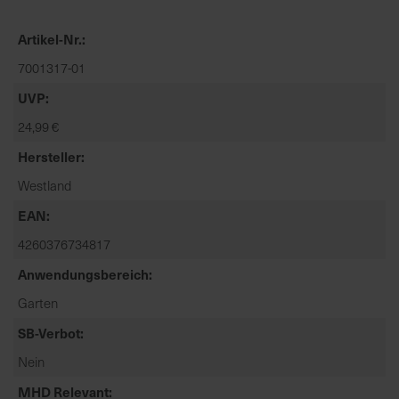
t
e
Artikel-Nr.
n
7001317-01
f
i
UVP
n
24,99 €
d
e
Hersteller
n
Westland
S
i
EAN
e
4260376734817
a
Anwendungsbereich
u
f
Garten
d
SB-Verbot
e
r
Nein
S
MHD Relevant
t