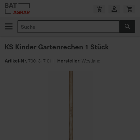
Zum
Inhalt
V
springen
e
Suche
r
Suc
s
a
KS Kinder Gartenrechen 1 Stück
n
d
Artikel-Nr.
Hersteller:
7001317-01
Westland
k
o
Zum
s
Ende
t
der
e
Bildgalerie
n
springen
f
r
e
i
a
b