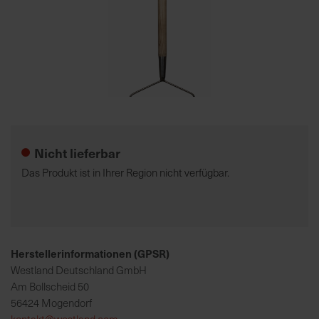
7
5
0
€
Zum
A
Anfang
l
der
l
Nicht lieferbar
Bildgalerie
e
springen
I
Das Produkt ist in Ihrer Region nicht verfügbar.
n
f
o
s
z
Herstellerinformationen (GPSR)
u
Westland Deutschland GmbH
r
Am Bollscheid 50
E
56424 Mogendorf
r
kontakt@westland.com