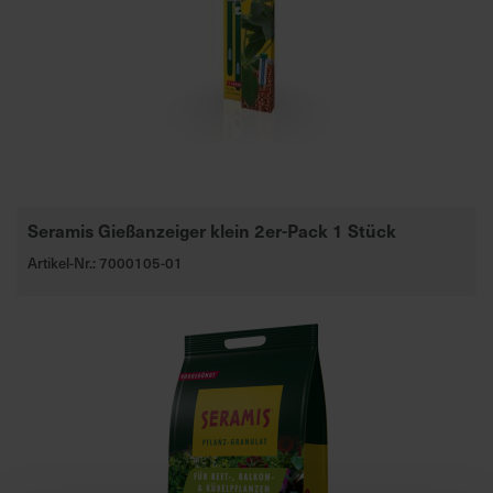
d
z
u
v
e
r
l
ä
s
Seramis Gießanzeiger klein 2er-Pack 1 Stück
s
Artikel-Nr.: 7000105-01
i
g
e
L
i
e
f
e
r