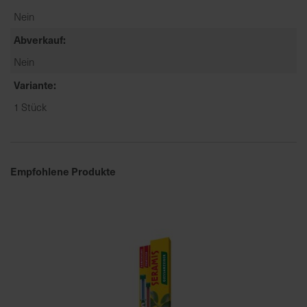
a
Nein
r
Abverkauf
t
Nein
s
e
Variante
i
1 Stück
t
e
S
Empfohlene Produkte
c
h
n
e
l
l
e
u
n