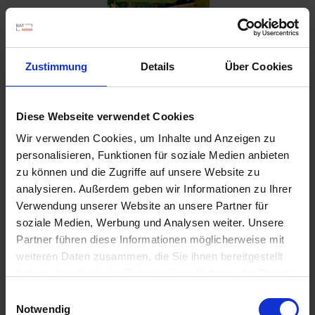
u
n
g
Zustimmung
Details
Über Cookies
Diese Webseite verwendet Cookies
Wir verwenden Cookies, um Inhalte und Anzeigen zu
Seramis Outdoor Pflanz-Gran. Beet-, Balkon- &
personalisieren, Funktionen für soziale Medien anbieten
Kübelpflanz
zu können und die Zugriffe auf unsere Website zu
analysieren. Außerdem geben wir Informationen zu Ihrer
Artikel-Nr.: 7000835-01-cfg
Verwendung unserer Website an unsere Partner für
soziale Medien, Werbung und Analysen weiter. Unsere
Ähnliche Produkte
Partner führen diese Informationen möglicherweise mit
weiteren Daten zusammen, die Sie ihnen bereitgestellt
haben oder die sie im Rahmen Ihrer Nutzung der Dienste
gesammelt haben.
Einwilligungsauswahl
Notwendig