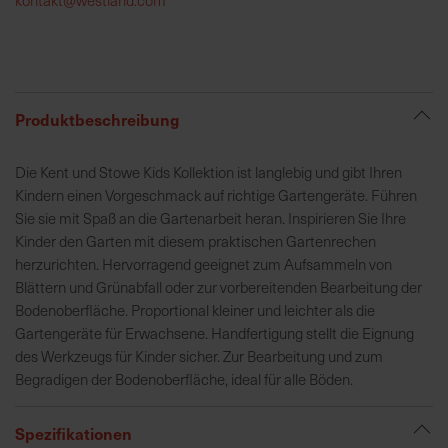
h
e
b
u
n
Produktbeschreibung
g
v
Die Kent und Stowe Kids Kollektion ist langlebig und gibt Ihren
o
Kindern einen Vorgeschmack auf richtige Gartengeräte. Führen
n
Sie sie mit Spaß an die Gartenarbeit heran. Inspirieren Sie Ihre
V
Kinder den Garten mit diesem praktischen Gartenrechen
e
herzurichten. Hervorragend geeignet zum Aufsammeln von
r
Blättern und Grünabfall oder zur vorbereitenden Bearbeitung der
s
Bodenoberfläche. Proportional kleiner und leichter als die
a
Gartengeräte für Erwachsene. Handfertigung stellt die Eignung
n
des Werkzeugs für Kinder sicher. Zur Bearbeitung und zum
d
Begradigen der Bodenoberfläche, ideal für alle Böden.
k
o
Spezifikationen
s