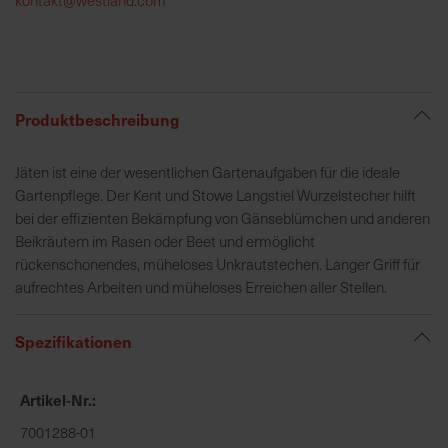
h
e
b
u
n
Produktbeschreibung
g
v
Jäten ist eine der wesentlichen Gartenaufgaben für die ideale
o
Gartenpflege. Der Kent und Stowe Langstiel Wurzelstecher hilft
n
bei der effizienten Bekämpfung von Gänseblümchen und anderen
V
Beikräutern im Rasen oder Beet und ermöglicht
e
rückenschonendes, müheloses Unkrautstechen. Langer Griff für
r
aufrechtes Arbeiten und müheloses Erreichen aller Stellen.
s
a
Spezifikationen
n
d
k
Artikel-Nr.
o
7001288-01
s