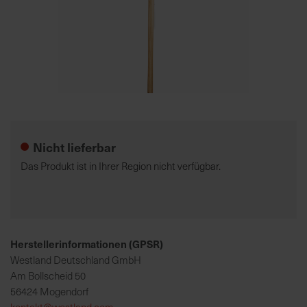
7
5
0
€
Zum
A
Anfang
l
der
l
Nicht lieferbar
Bildgalerie
e
springen
I
Das Produkt ist in Ihrer Region nicht verfügbar.
n
f
o
s
z
Herstellerinformationen (GPSR)
u
Westland Deutschland GmbH
r
Am Bollscheid 50
E
56424 Mogendorf
r
kontakt@westland.com