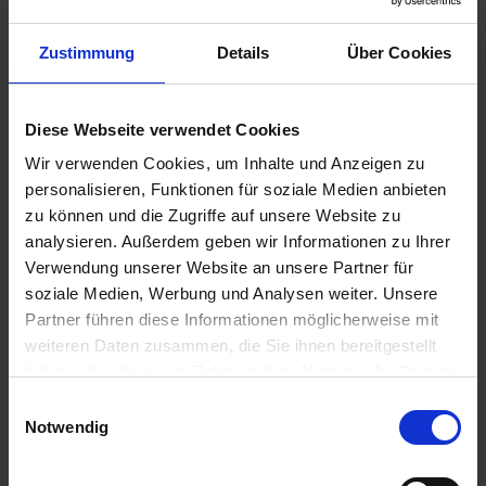
u
n
Zustimmung
Details
Über Cookies
g
Diese Webseite verwendet Cookies
Seramis Outdoor Pflanz-Gran. Beet-, Balkon- &
Kübelpflanz
Wir verwenden Cookies, um Inhalte und Anzeigen zu
personalisieren, Funktionen für soziale Medien anbieten
Artikel-Nr.: 7000835-01-cfg
zu können und die Zugriffe auf unsere Website zu
analysieren. Außerdem geben wir Informationen zu Ihrer
Ähnliche Produkte
Verwendung unserer Website an unsere Partner für
soziale Medien, Werbung und Analysen weiter. Unsere
Partner führen diese Informationen möglicherweise mit
weiteren Daten zusammen, die Sie ihnen bereitgestellt
haben oder die sie im Rahmen Ihrer Nutzung der Dienste
gesammelt haben.
Einwilligungsauswahl
Notwendig