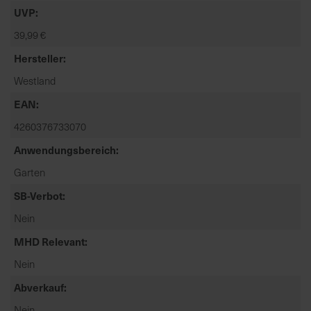
t
UVP
e
39,99 €
n
f
Hersteller
i
Westland
n
d
EAN
e
4260376733070
n
Anwendungsbereich
S
i
Garten
e
SB-Verbot
a
u
Nein
f
MHD Relevant
d
e
Nein
r
Abverkauf
S
Nein
t