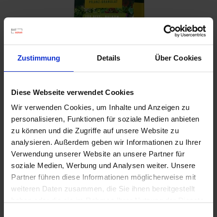
u
n
g
Zustimmung
Details
Über Cookies
Diese Webseite verwendet Cookies
Wir verwenden Cookies, um Inhalte und Anzeigen zu
personalisieren, Funktionen für soziale Medien anbieten
Seramis Outdoor Pflanz-Gran. Beet-, Balkon- &
zu können und die Zugriffe auf unsere Website zu
Kübelpflanz
analysieren. Außerdem geben wir Informationen zu Ihrer
Verwendung unserer Website an unsere Partner für
Artikel-Nr.: 7000835-01-cfg
soziale Medien, Werbung und Analysen weiter. Unsere
Partner führen diese Informationen möglicherweise mit
Ähnliche Produkte
weiteren Daten zusammen, die Sie ihnen bereitgestellt
haben oder die sie im Rahmen Ihrer Nutzung der Dienste
gesammelt haben.
Einwilligungsauswahl