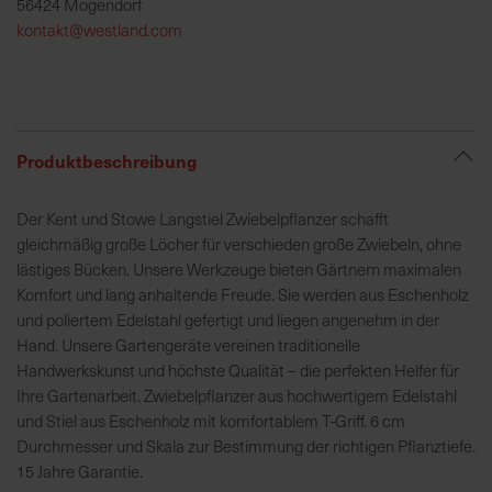
56424 Mogendorf
h
kontakt@westland.com
e
b
u
n
g
Produktbeschreibung
v
o
Der Kent und Stowe Langstiel Zwiebelpflanzer schafft
n
gleichmäßig große Löcher für verschieden große Zwiebeln, ohne
V
lästiges Bücken. Unsere Werkzeuge bieten Gärtnern maximalen
e
Komfort und lang anhaltende Freude. Sie werden aus Eschenholz
r
und poliertem Edelstahl gefertigt und liegen angenehm in der
s
Hand. Unsere Gartengeräte vereinen traditionelle
a
Handwerkskunst und höchste Qualität – die perfekten Helfer für
n
Ihre Gartenarbeit. Zwiebelpflanzer aus hochwertigem Edelstahl
d
und Stiel aus Eschenholz mit komfortablem T-Griff. 6 cm
k
Durchmesser und Skala zur Bestimmung der richtigen Pflanztiefe.
o
15 Jahre Garantie.
s