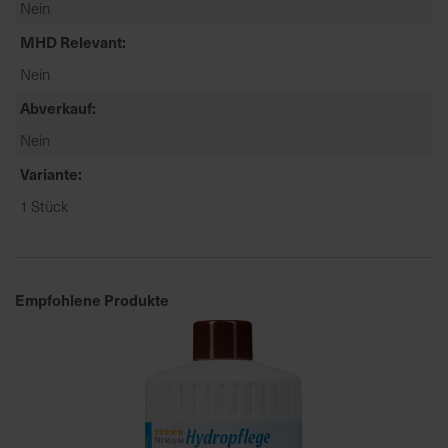
Nein
a
MHD Relevant
r
t
Nein
s
Abverkauf
e
i
Nein
t
Variante
e
1 Stück
S
c
h
Empfohlene Produkte
n
e
l
l
e
u
n