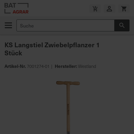
Zum
Inhalt
V
springen
e
Suche
r
Suc
s
a
KS Langstiel Zwiebelpflanzer 1
n
Stück
d
k
o
Artikel-Nr.
Hersteller:
7001274-01
Westland
s
Zum
t
Ende
e
der
n
Bildgalerie
f
springen
r
e
i
a
b