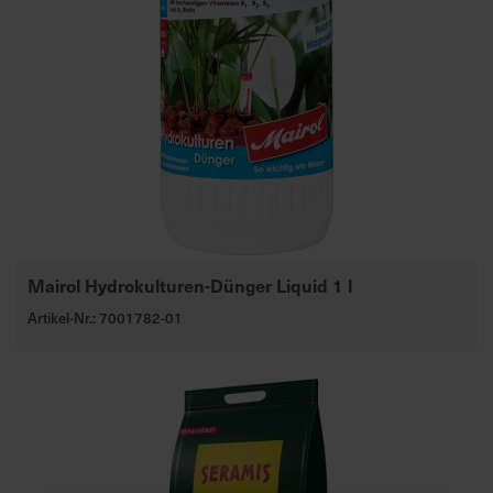
d
z
u
v
e
r
l
ä
s
s
i
Mairol Hydrokulturen-Dünger Liquid 1 l
g
Artikel-Nr.: 7001782-01
e
L
i
e
f
e
r