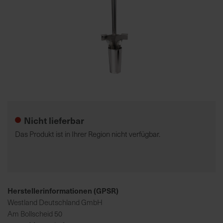
7
5
0
€
A
l
Zum
l
Anfang
e
der
Nicht lieferbar
I
Bildgalerie
n
springen
Das Produkt ist in Ihrer Region nicht verfügbar.
f
o
s
z
u
Herstellerinformationen (GPSR)
r
Westland Deutschland GmbH
E
Am Bollscheid 50
r