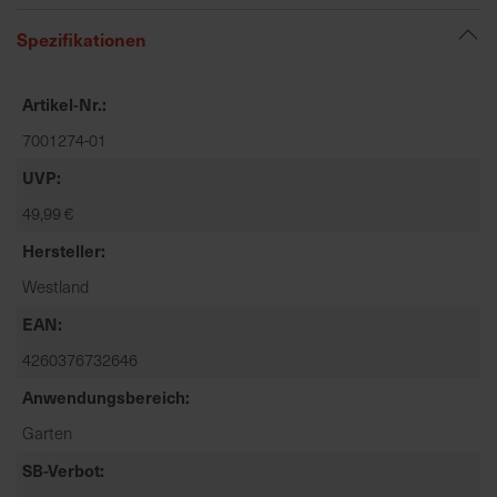
t
e
Spezifikationen
n
f
Artikel-Nr.
i
n
7001274-01
d
UVP
e
49,99 €
n
S
Hersteller
i
Westland
e
a
EAN
u
4260376732646
f
d
Anwendungsbereich
e
Garten
r
SB-Verbot
S
t