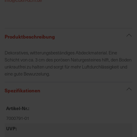
h
e
b
u
n
Produktbeschreibung
g
v
Dekoratives, witterungsbeständiges Abdeckmaterial. Eine
o
Schicht von ca. 3 cm des porösen Naturgesteines hilft, den Boden
n
unkrautfrei zu halten und sorgt für mehr Luftdurchlässigkeit und
V
eine gute Bewurzelung.
e
r
Spezifikationen
s
a
n
Artikel-Nr.
d
7000791-01
k
o
UVP
s