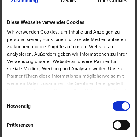
Zustimmung
Details
Über Cookies
20 l
a
r
t
Diese Webseite verwendet Cookies
s
Wir verwenden Cookies, um Inhalte und Anzeigen zu
Empfohlene Produkte
e
personalisieren, Funktionen für soziale Medien anbieten
i
zu können und die Zugriffe auf unsere Website zu
t
analysieren. Außerdem geben wir Informationen zu Ihrer
e
Verwendung unserer Website an unsere Partner für
soziale Medien, Werbung und Analysen weiter. Unsere
S
Partner führen diese Informationen möglicherweise mit
c
weiteren Daten zusammen, die Sie ihnen bereitgestellt
h
haben oder die sie im Rahmen Ihrer Nutzung der Dienste
n
gesammelt haben.
Einwilligungsauswahl
e
Notwendig
l
l
e
Präferenzen
u
n