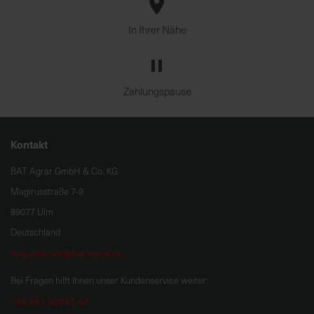
In Ihrer Nähe
Zahlungspause
Kontakt
BAT Agrar GmbH & Co. KG
Magirusstraße 7-9
89077 Ulm
Deutschland
hug.zentrale@bat-agrar.de
Bei Fragen hilft Ihnen unser Kundenservice weiter:
+49 251 60957 47