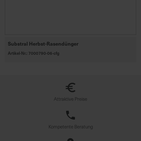
u
n
g
Substral Herbst-Rasendünger
Artikel-Nr.: 7000790-06-cfg
Attraktive Preise
Kompetente Beratung