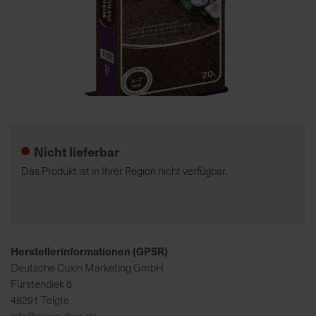
7
5
0
€
Zum
A
Anfang
l
der
l
Nicht lieferbar
Bildgalerie
e
springen
I
Das Produkt ist in Ihrer Region nicht verfügbar.
n
f
o
s
z
Herstellerinformationen (GPSR)
u
Deutsche Cuxin Marketing GmbH
r
Fürstendiek 8
E
48291 Telgte
r
info@cuxin-dcm.de