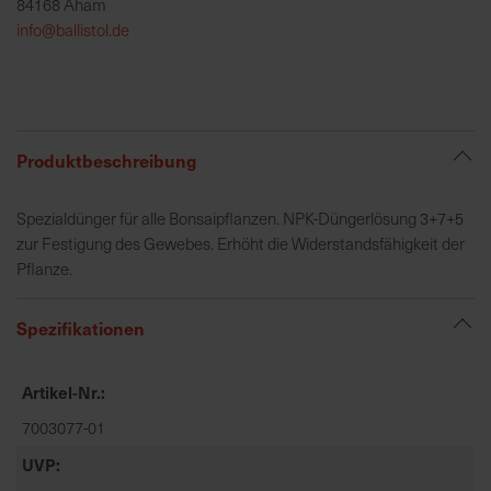
84168 Aham
h
info@ballistol.de
e
b
u
n
g
Produktbeschreibung
v
o
Spezialdünger für alle Bonsaipflanzen. NPK-Düngerlösung 3+7+5
n
zur Festigung des Gewebes. Erhöht die Widerstandsfähigkeit der
V
Pflanze.
e
r
s
Spezifikationen
a
n
Artikel-Nr.
d
k
7003077-01
o
UVP
s