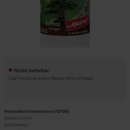
7
5
0
€
A
l
Zum
l
Anfang
e
der
Nicht lieferbar
I
Bildgalerie
n
springen
Das Produkt ist in Ihrer Region nicht verfügbar.
f
o
s
z
u
Herstellerinformationen (GPSR)
r
Ballistol GmbH
E
Ballistolweg 1
r