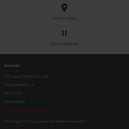
In Ihrer Nähe
Zahlungspause
Kontakt
BAT Agrar GmbH & Co. KG
Magirusstraße 7-9
89077 Ulm
Deutschland
hug.zentrale@bat-agrar.de
Bei Fragen hilft Ihnen unser Kundenservice weiter: