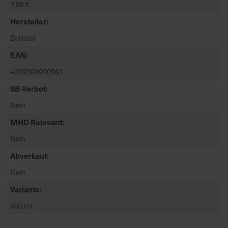
7,99 €
t
e
Hersteller
n
Ballistol
f
i
EAN
n
4009398900561
d
e
SB-Verbot
n
Nein
S
MHD Relevant
i
e
Nein
a
Abverkauf
u
f
Nein
d
Variante
e
r
500 ml
S
t