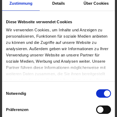
u
Zustimmung
Details
Über Cookies
n
g
Substral Herbst-Rasendünger
Diese Webseite verwendet Cookies
Artikel-Nr.: 7000790-06-cfg
Wir verwenden Cookies, um Inhalte und Anzeigen zu
personalisieren, Funktionen für soziale Medien anbieten
zu können und die Zugriffe auf unsere Website zu
Ähnliche Produkte
analysieren. Außerdem geben wir Informationen zu Ihrer
Verwendung unserer Website an unsere Partner für
soziale Medien, Werbung und Analysen weiter. Unsere
Partner führen diese Informationen möglicherweise mit
weiteren Daten zusammen, die Sie ihnen bereitgestellt
haben oder die sie im Rahmen Ihrer Nutzung der Dienste
gesammelt haben.
Einwilligungsauswahl
Notwendig
Präferenzen