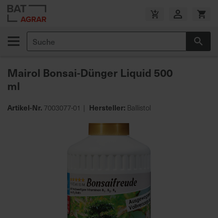
Zum
Inhalt
V
springen
e
Suche
r
Suc
s
a
Mairol Bonsai-Dünger Liquid 500
n
ml
d
k
o
Artikel-Nr.
Hersteller:
7003077-01
Ballistol
s
Zum
t
Ende
e
der
n
Bildgalerie
f
springen
r
e
i
a
b