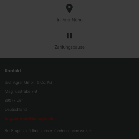
In Ihrer Nähe
Zahlungspause
Kontakt
BAT Agrar GmbH & Co. KG
Magirusstraße 7-9
89077 Ulm
Deutschland
hug.zentrale@bat-agrar.de
Bei Fragen hilft Ihnen unser Kundenservice weiter: