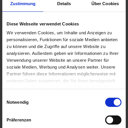
u
Zustimmung
Details
Über Cookies
n
g
Substral Herbst-Rasendünger
Diese Webseite verwendet Cookies
Artikel-Nr.: 7000790-06-cfg
Wir verwenden Cookies, um Inhalte und Anzeigen zu
personalisieren, Funktionen für soziale Medien anbieten
zu können und die Zugriffe auf unsere Website zu
Ähnliche Produkte
analysieren. Außerdem geben wir Informationen zu Ihrer
Verwendung unserer Website an unsere Partner für
soziale Medien, Werbung und Analysen weiter. Unsere
Partner führen diese Informationen möglicherweise mit
weiteren Daten zusammen, die Sie ihnen bereitgestellt
haben oder die sie im Rahmen Ihrer Nutzung der Dienste
gesammelt haben.
Einwilligungsauswahl
Notwendig
Präferenzen