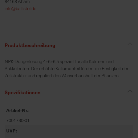
84168 Aham
h
info@ballistol.de
e
b
u
n
g
Produktbeschreibung
v
o
NPK-Düngerlösung 4+6+6,5 speziell für alle Kakteen und
n
Sukkulenten. Der erhöhte Kaliumanteil fördert die Festigkeit der
V
Zellstruktur und reguliert den Wasserhaushalt der Pflanzen.
e
r
s
Spezifikationen
a
n
Artikel-Nr.
d
k
7001780-01
o
UVP
s