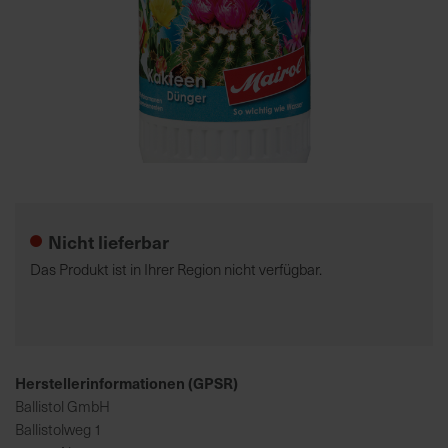
7
5
0
€
A
l
Zum
l
Anfang
e
der
Nicht lieferbar
I
Bildgalerie
n
springen
Das Produkt ist in Ihrer Region nicht verfügbar.
f
o
s
z
u
Herstellerinformationen (GPSR)
r
Ballistol GmbH
E
Ballistolweg 1
r