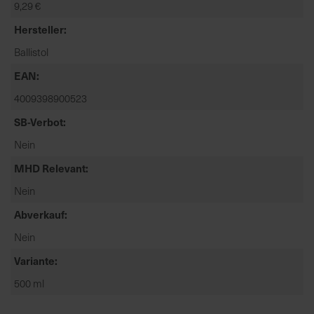
9,29 €
t
e
Hersteller
n
Ballistol
f
i
EAN
n
4009398900523
d
e
SB-Verbot
n
Nein
S
MHD Relevant
i
e
Nein
a
Abverkauf
u
f
Nein
d
Variante
e
r
500 ml
S
t