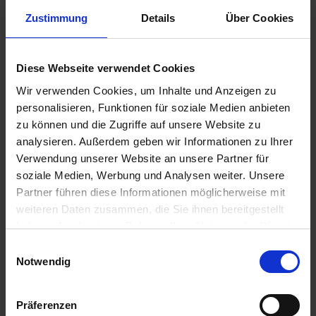
u
Zustimmung
Details
Über Cookies
n
g
Diese Webseite verwendet Cookies
Substral Der Robuste
Wir verwenden Cookies, um Inhalte und Anzeigen zu
Artikel-Nr.: 7001574-02-cfg
personalisieren, Funktionen für soziale Medien anbieten
zu können und die Zugriffe auf unsere Website zu
Ähnliche Produkte
analysieren. Außerdem geben wir Informationen zu Ihrer
Verwendung unserer Website an unsere Partner für
soziale Medien, Werbung und Analysen weiter. Unsere
Partner führen diese Informationen möglicherweise mit
weiteren Daten zusammen, die Sie ihnen bereitgestellt
haben oder die sie im Rahmen Ihrer Nutzung der Dienste
gesammelt haben.
Einwilligungsauswahl
Notwendig
Präferenzen