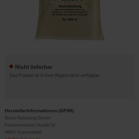
7
5
0
€
Zum
A
Anfang
l
der
l
Nicht lieferbar
Bildgalerie
e
springen
I
Das Produkt ist in Ihrer Region nicht verfügbar.
n
f
o
s
z
Herstellerinformationen (GPSR)
u
Bruno Nebelung GmbH
r
Freckenhorster Straße 32
E
48351 Everswinkel
r
info@nebelung.de