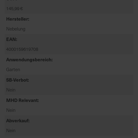
t
145,99 €
e
n
Hersteller
f
Nebelung
i
n
EAN
d
4000159619708
e
Anwendungsbereich
n
S
Garten
i
SB-Verbot
e
a
Nein
u
MHD Relevant
f
d
Nein
e
Abverkauf
r
Nein
S
t