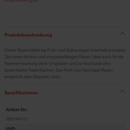
h
e
b
u
n
Produktbeschreibung
g
v
Dieser Rasen bildet bei Früh- und Spätaussaat innerhalb kürzester
o
Zeit einen dichten und strapazierfähigen Rasen. Ideal auch für die
n
Rasenerneuerung ohne Umgraben und zur Nachsaat alter
V
lückenhafter Rasenflächen. Der Profi-Line Nachsaat Rasen
e
entspricht dem Majestic Aktiv.
r
s
Spezifikationen
a
n
d
Artikel-Nr.
k
7001547-01
o
s
UVP