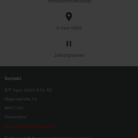
Kompetente Beratung
In Ihrer Nähe
Zahlungspause
Kontakt
BAT Agrar GmbH & Co. KG
Magirusstraße 7-9
89077 Ulm
Deutschland
hug.zentrale@bat-agrar.de