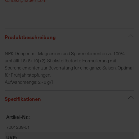
h
e
b
u
n
Produktbeschreibung
g
v
NPK-Dünger mit Magnesium und Spurenelementen zu 100%
o
umhüllt 18+8+10(+2). Stickstoffbetonte Formulierung mit
n
Spurenelementen zur Bevorratung für eine ganze Saison. Optimal
V
für Frühjahrstopfungen.
e
Aufwandmenge: 2 - 6 g/l
r
s
Spezifikationen
a
n
d
Artikel-Nr.
k
7001239-01
o
s
UVP