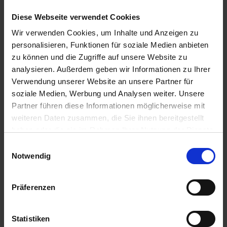
a
Diese Webseite verwendet Cookies
r
Wir verwenden Cookies, um Inhalte und Anzeigen zu
Empfohlene Produkte
t
personalisieren, Funktionen für soziale Medien anbieten
s
e
zu können und die Zugriffe auf unsere Website zu
i
analysieren. Außerdem geben wir Informationen zu Ihrer
t
Verwendung unserer Website an unsere Partner für
e
soziale Medien, Werbung und Analysen weiter. Unsere
Partner führen diese Informationen möglicherweise mit
weiteren Daten zusammen, die Sie ihnen bereitgestellt
S
haben oder die sie im Rahmen Ihrer Nutzung der Dienste
c
gesammelt haben.
h
Einwilligungsauswahl
n
Notwendig
e
l
Präferenzen
l
e
u
Statistiken
n