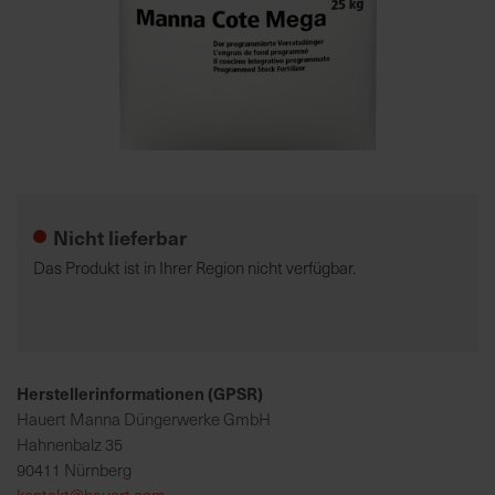
7
5
0
€
Zum
A
Anfang
l
der
l
Nicht lieferbar
Bildgalerie
e
springen
I
Das Produkt ist in Ihrer Region nicht verfügbar.
n
f
o
s
z
Herstellerinformationen (GPSR)
u
Hauert Manna Düngerwerke GmbH
r
Hahnenbalz 35
E
90411 Nürnberg
r
kontakt@hauert.com