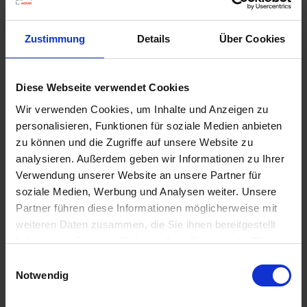
d
z
Zustimmung
Details
Über Cookies
u
v
Substral TrauermückenEX Schädlingsfrei CAREO
e
ECO 4 x 7,5 ml
Diese Webseite verwendet Cookies
r
Artikel-Nr.: 7001344-01
l
Wir verwenden Cookies, um Inhalte und Anzeigen zu
ä
personalisieren, Funktionen für soziale Medien anbieten
s
zu können und die Zugriffe auf unsere Website zu
s
analysieren. Außerdem geben wir Informationen zu Ihrer
i
Verwendung unserer Website an unsere Partner für
g
soziale Medien, Werbung und Analysen weiter. Unsere
e
Partner führen diese Informationen möglicherweise mit
L
weiteren Daten zusammen, die Sie ihnen bereitgestellt
i
haben oder die sie im Rahmen Ihrer Nutzung der Dienste
e
gesammelt haben.
Einwilligungsauswahl
f
Notwendig
e
r