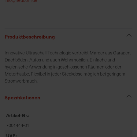
h
e
b
u
n
Produktbeschreibung
g
v
Innovative Ultraschall Technologie vertreibt Marder aus Garagen,
o
Dachböden, Autos und auch Wohnmobilen. Einfache und
n
hygienische Anwendung in geschlossenen Räumen oder der
V
Motorhaube. Flexibel in jeder Steckdose möglich bei geringem
e
Stromverbrauch.
r
s
Spezifikationen
a
n
d
Artikel-Nr.
k
7001444-01
o
s
UVP