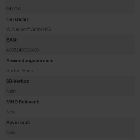
t
64,99 €
e
n
Hersteller
f
W. Neudorff GmbH KG
i
n
EAN
d
4005240030400
e
Anwendungsbereich
n
S
Garten, Haus
i
SB-Verbot
e
a
Nein
u
MHD Relevant
f
d
Nein
e
Abverkauf
r
Nein
S
t