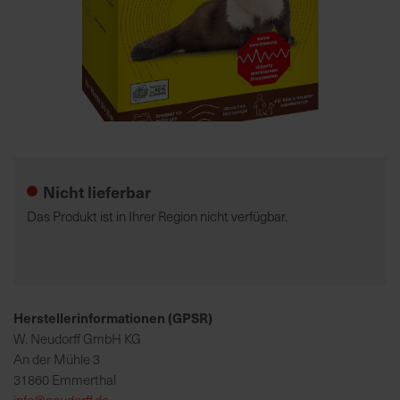
7
5
0
€
Zum
A
Anfang
l
der
l
Nicht lieferbar
Bildgalerie
e
springen
I
Das Produkt ist in Ihrer Region nicht verfügbar.
n
f
o
s
z
Herstellerinformationen (GPSR)
u
W. Neudorff GmbH KG
r
An der Mühle 3
E
31860 Emmerthal
r
info@neudorff.de