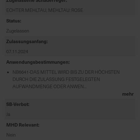
d
ECHTER MEHLTAU, MEHLTAU: ROSE
z
Status
u
v
Zugelassen
e
Zulassungsanfang
r
l
07.11.2024
ä
Anwendungsbestimmungen
s
s
NB6641-DAS MITTEL WIRD BIS ZU DER HÖCHSTEN
i
DURCH DIE ZULASSUNG FESTGELEGTEN
g
AUFWANDMENGE ODER ANWEN...
e
mehr
L
SB-Verbot
i
Ja
e
f
MHD Relevant
e
Nein
r