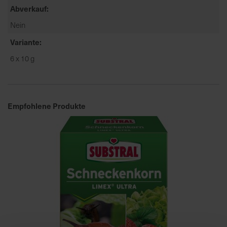
u
Abverkauf
n
Nein
g
Variante
6 x 10 g
Empfohlene Produkte