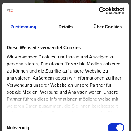
Zustimmung
Details
Über Cookies
Diese Webseite verwendet Cookies
Substral Schneckenkorn Limex Ultra
Wir verwenden Cookies, um Inhalte und Anzeigen zu
Artikel-Nr.: 7002935-02-cfg
personalisieren, Funktionen für soziale Medien anbieten
zu können und die Zugriffe auf unsere Website zu
analysieren. Außerdem geben wir Informationen zu Ihrer
Verwendung unserer Website an unsere Partner für
soziale Medien, Werbung und Analysen weiter. Unsere
Partner führen diese Informationen möglicherweise mit
weiteren Daten zusammen, die Sie ihnen bereitgestellt
haben oder die sie im Rahmen Ihrer Nutzung der Dienste
gesammelt haben.
Einwilligungsauswahl
Notwendig