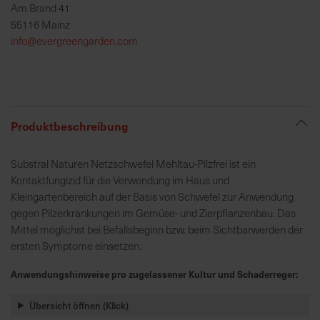
Am Brand 41
h
55116 Mainz
e
info@evergreengarden.com
b
u
n
g
v
Produktbeschreibung
o
n
V
Substral Naturen Netzschwefel Mehltau-Pilzfrei ist ein
e
Kontaktfungizid für die Verwendung im Haus und
r
Kleingartenbereich auf der Basis von Schwefel zur Anwendung
s
gegen Pilzerkrankungen im Gemüse- und Zierpflanzenbau. Das
a
Mittel möglichst bei Befallsbeginn bzw. beim Sichtbarwerden der
n
ersten Symptome einsetzen.
d
Anwendungshinweise pro zugelassener Kultur und Schaderreger:
k
o
Übersicht öffnen (Klick)
s