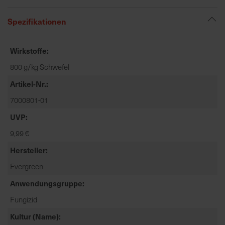
t
e
Spezifikationen
n
f
Wirkstoffe
i
n
800 g/kg Schwefel
d
Artikel-Nr.
e
n
7000801-01
S
UVP
i
e
9,99 €
a
Hersteller
u
Evergreen
f
d
Anwendungsgruppe
e
Fungizid
r
S
Kultur (Name)
t