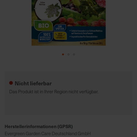
7
5
0
€
A
l
l
Zum
e
Anfang
I
der
n
Nicht lieferbar
Bildgalerie
f
springen
Das Produkt ist in Ihrer Region nicht verfügbar.
o
s
z
u
r
Herstellerinformationen (GPSR)
E
Evergreen Garden Care Deutschland GmbH
r