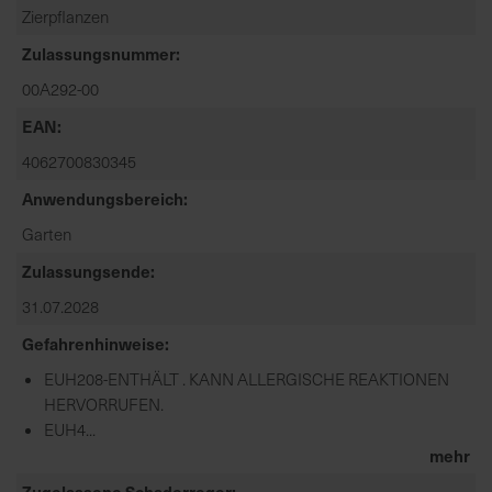
Zierpflanzen
a
r
Zulassungsnummer
t
00A292-00
s
EAN
e
i
4062700830345
t
Anwendungsbereich
e
Garten
S
Zulassungsende
c
31.07.2028
h
n
Gefahrenhinweise
e
EUH208-ENTHÄLT
. KANN ALLERGISCHE REAKTIONEN
l
HERVORRUFEN.
l
EUH4...
e
mehr
u
n
Zugelassene Schaderreger