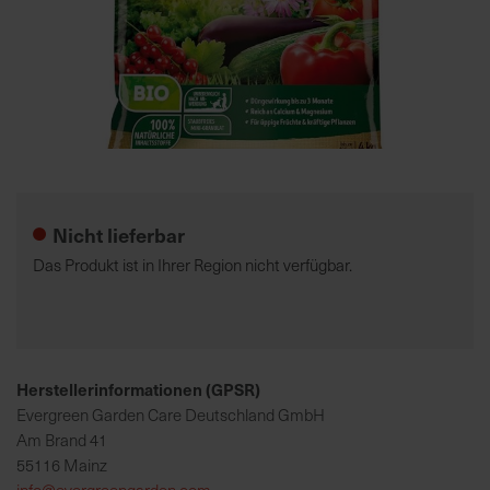
7
5
0
€
Zum
A
Anfang
l
der
l
Nicht lieferbar
Bildgalerie
e
springen
I
Das Produkt ist in Ihrer Region nicht verfügbar.
n
f
o
s
z
Herstellerinformationen (GPSR)
u
Evergreen Garden Care Deutschland GmbH
r
Am Brand 41
E
55116 Mainz
r
info@evergreengarden.com