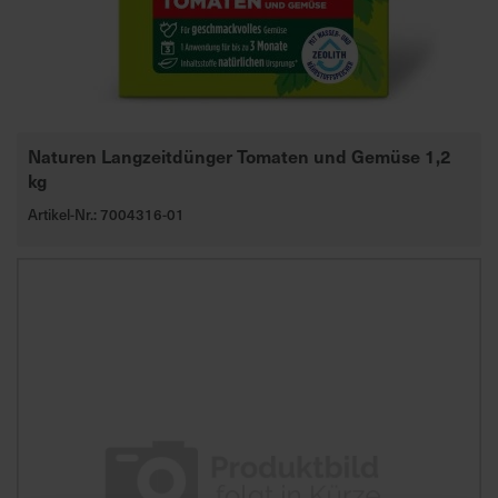
d
z
u
v
e
r
Naturen Langzeitdünger Tomaten und Gemüse 1,2
l
kg
ä
Artikel-Nr.: 7004316-01
s
s
i
g
e
L
i
e
f
e
r