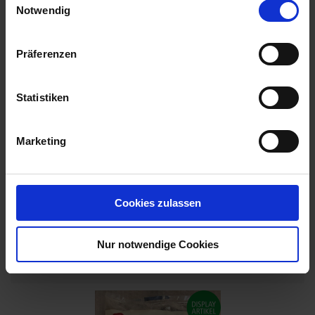
Notwendig
Präferenzen
Statistiken
Marketing
Cookies zulassen
Pflanzenkohle Carbon Sink 10 kg
Nur notwendige Cookies
Artikel-Nr.: 7004541-01