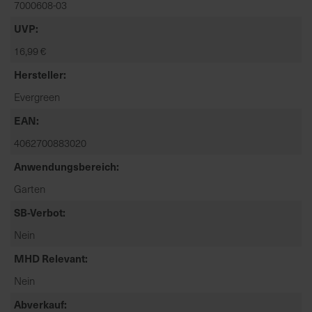
7000608-03
t
e
UVP
n
16,99 €
f
i
Hersteller
n
Evergreen
d
e
EAN
n
4062700883020
S
Anwendungsbereich
i
e
Garten
a
SB-Verbot
u
f
Nein
d
MHD Relevant
e
r
Nein
S
Abverkauf
t