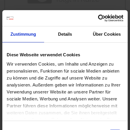
u
n
g
Zustimmung
Details
Über Cookies
Diese Webseite verwendet Cookies
Wir verwenden Cookies, um Inhalte und Anzeigen zu
Substral Herbst-Rasendünger
personalisieren, Funktionen für soziale Medien anbieten
Artikel-Nr.: 7000790-06-cfg
zu können und die Zugriffe auf unsere Website zu
analysieren. Außerdem geben wir Informationen zu Ihrer
Verwendung unserer Website an unsere Partner für
Ähnliche Produkte
soziale Medien, Werbung und Analysen weiter. Unsere
Partner führen diese Informationen möglicherweise mit
weiteren Daten zusammen, die Sie ihnen bereitgestellt
haben oder die sie im Rahmen Ihrer Nutzung der Dienste
gesammelt haben.
Einwilligungsauswahl