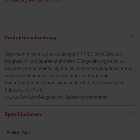
h
e
b
u
n
Produktbeschreibung
g
v
Organisch-mineralischer Volldünger. NPK 6-3-3 mit Calcium,
o
Magnesium und Spurennährstoffen. Düngewirkung bis zu 2,5
n
Monaten, staubfreies Minigranulat. Schonende, langanhaltende,
V
natürliche Düngung aller Gartenpflanzen. Fördert die
e
Bodenfruchtbarkeit durch einen hohen Gehalt an organischer
r
Substanz. N / P / K:
s
6+3+3+Calcium+Magnesium+Spurennährstoffenen
a
n
Spezifikationen
d
k
o
Artikel-Nr.
s