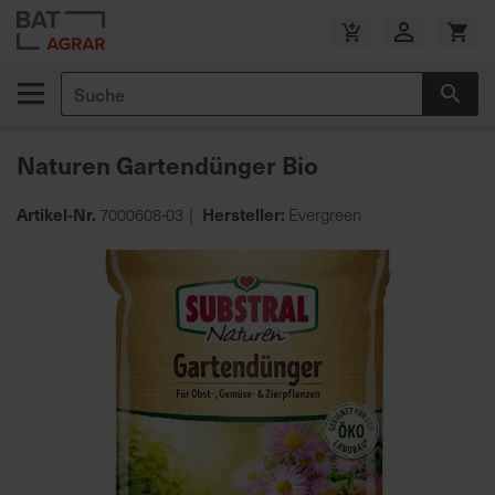
Zum
Inhalt
V
springen
e
Suche
r
Suc
s
a
Naturen Gartendünger Bio
n
d
Artikel-Nr.
Hersteller:
7000608-03
Evergreen
k
o
Zum
s
Ende
t
der
e
Bildgalerie
n
springen
f
r
e
i
a
b