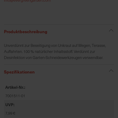
h
e
b
u
n
Produktbeschreibung
g
v
Unverdünnt zur Beseitigung von Unkraut auf Wegen, Terasse,
o
Auffahrten. 100 % natürlicher Inhaltsstoff. Verdünnt zur
n
Desinfektion von Garten-Schneidewerkzeugen verwendbar.
V
e
Spezifikationen
r
s
a
Artikel-Nr.
n
7001511-01
d
k
UVP
o
7,99 €
s