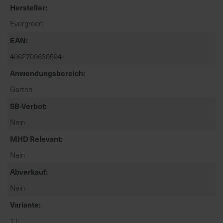
t
Hersteller
e
Evergreen
n
f
EAN
i
4062700630594
n
Anwendungsbereich
d
e
Garten
n
SB-Verbot
S
i
Nein
e
MHD Relevant
a
u
Nein
f
Abverkauf
d
Nein
e
r
Variante
S
1 l
t