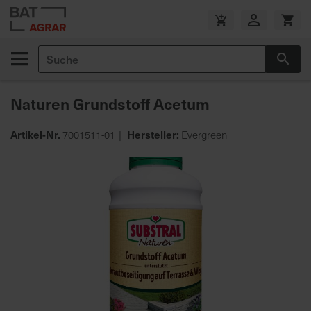
Zum
Inhalt
V
springen
e
Suche
r
Suc
s
a
Naturen Grundstoff Acetum
n
d
Artikel-Nr.
Hersteller:
7001511-01
Evergreen
k
o
Zum
s
Ende
t
der
e
Bildgalerie
n
springen
f
r
e
i
a
b