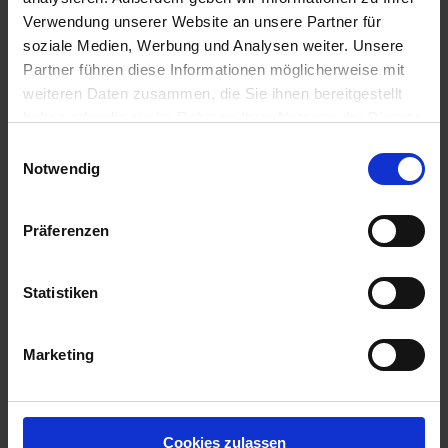
d
Verwendung unserer Website an unsere Partner für
z
Biotonnenpulver 500 g
soziale Medien, Werbung und Analysen weiter. Unsere
u
Partner führen diese Informationen möglicherweise mit
Artikel-Nr.: 7000179-01
v
weiteren Daten zusammen, die Sie ihnen bereitgestellt
e
haben oder die sie im Rahmen Ihrer Nutzung der Dienste
r
gesammelt haben.
Einwilligungsauswahl
l
Notwendig
ä
s
s
Präferenzen
i
g
Statistiken
e
L
i
Marketing
e
f
e
r
Cookies zulassen