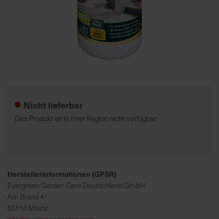
7
5
0
€
Zum
A
Anfang
l
der
l
Nicht lieferbar
Bildgalerie
e
springen
I
Das Produkt ist in Ihrer Region nicht verfügbar.
n
f
o
s
z
Herstellerinformationen (GPSR)
u
Evergreen Garden Care Deutschland GmbH
r
Am Brand 41
E
55116 Mainz
r
info@evergreengarden.com