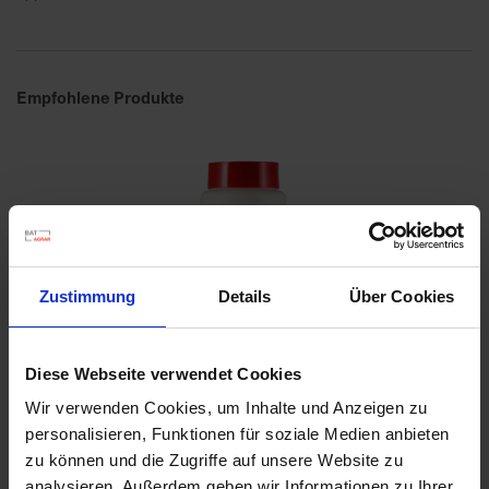
a
r
t
Empfohlene Produkte
s
e
i
t
e
S
c
Zustimmung
Details
Über Cookies
h
n
e
Diese Webseite verwendet Cookies
l
Wir verwenden Cookies, um Inhalte und Anzeigen zu
l
personalisieren, Funktionen für soziale Medien anbieten
e
u
zu können und die Zugriffe auf unsere Website zu
n
analysieren. Außerdem geben wir Informationen zu Ihrer