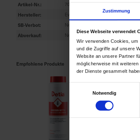
Artikel-Nr.
7000135-01
Zustimmung
Hersteller
Evergreen
SB-Verbot
Nein
Diese Webseite verwendet 
Abverkauf
Nein
Wir verwenden Cookies, um I
und die Zugriffe auf unsere 
Website an unsere Partner fü
Empfohlene Produkte
möglicherweise mit weiteren
der Dienste gesammelt habe
Einwilligungsauswahl
Notwendig