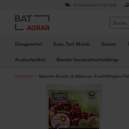
Zum
Versandkostenfrei ab 750€
Inhalt
springen
Suche
Düngemittel
Erde, Torf, Mulch
Geräte
Auslaufartikel
Biozide Haushaltsschädlinge
Naturen Kirsch- & Walnuss- Fruchtfliegen-Fa
Startseite
Zum
Ende
der
Bildgalerie
springen