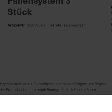
Fallensystem 3
Stück
Artikel-Nr.
Hersteller:
7000135-01
Evergreen
egen, besteht aus 3 Fallenkörpern + 3 Lockstoffträgern. Vor Beginn
 der Ernte abnehmen. Je nach Baumgröße 1 - 6 Fallen / Baum
fliegen-Fallensystem 3 Stück