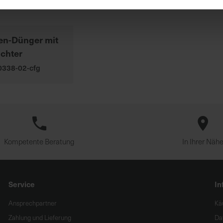
en-Dünger mit
chter
00338-02-cfg
Kompetente Beratung
In Ihrer Näh
Service
In
Ansprechpartner
Kä
Zahlung und Lieferung
Da