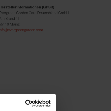
Herstellerinformationen (GPSR)
Evergreen Garden Care Deutschland GmbH
Am Brand 41
55116 Mainz
info@evergreengarden.com