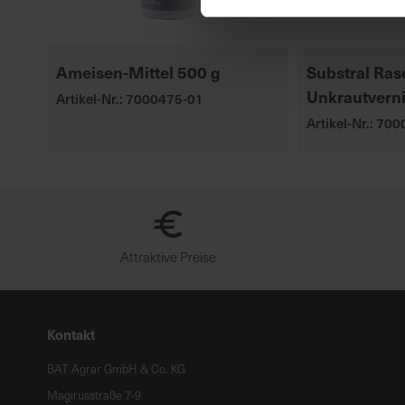
Ameisen-Mittel 500 g
Substral Ras
Unkrautverni
Artikel-Nr.: 7000475-01
Artikel-Nr.: 70
Attraktive Preise
Kontakt
BAT Agrar GmbH & Co. KG
Magirusstraße 7-9